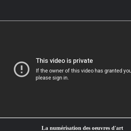
مـــســارات
رصد والدراســـات الاستشـــرافية
والرقمية
إتصل بنا
من نحن
Future
TV مسارات
La numérisation des oeuvres d'art
الرئيسية