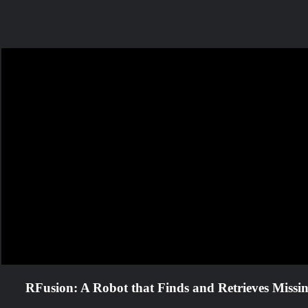
مـــســارات
رصد والدراســـات الاستشـــرافية
والرقمية
إتصل بنا
من نحن
Future
RFusion: A Robot that Finds and Retrieves Missin
TV مسارات
الرئيسية