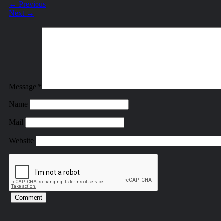
←
Previous
Next
→
RFusion: A Robot that Finds a
Retrieves Missing Objects
RFusion: A Robot that Finds and
»
مســـارات TV
»
Home
Retrieves Missing Objects
Message
*
جميع الحقوق محفوظة للرابطة المحمدية للعلماء
©
2026
Name
إتصل بنا
Mail
من نحن
Future
Website
TV مسارات
الرئيسية