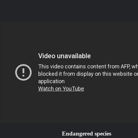
مـــســارات
رصد والدراســـات الاستشـــرافية
والرقمية
إتصل بنا
من نحن
Future
TV مسارات
Endangered species
الرئيسية