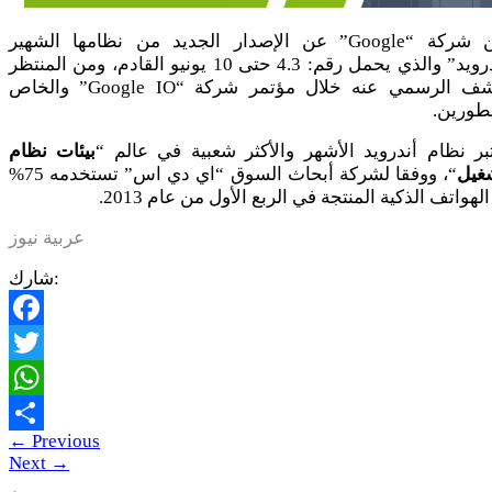
تعلن شركة “Google” عن الإصدار الجديد من نظامها الشهير
“أندرويد” والذي يحمل رقم: 4.3 حتى 10 يونيو القادم، ومن المنتظر
الكشف الرسمي عنه خلال مؤتمر شركة “Google IO” والخاص
طورين.
بر نظام أندرويد الأشهر والأكثر شعبية في عالم “
بيئات نظام
شغيل
“، ووفقا لشركة أبحاث السوق “اي دي اس” تستخدمه 75%
لهواتف الذكية المنتجة في الربع الأول من عام 2013.
عربية نيوز
شارك:
Facebook
Twitter
WhatsApp
←
Previous
Share
Next
→