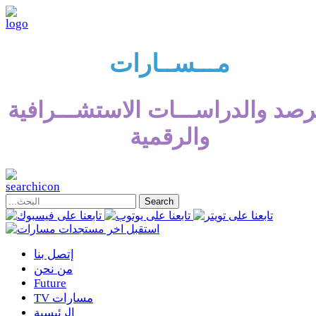
مـــســارات
رصد والدراســـات الاستشـــرافية
والرقمية
إتصل بنا
من نحن
Future
TV مسارات
الرئيسية