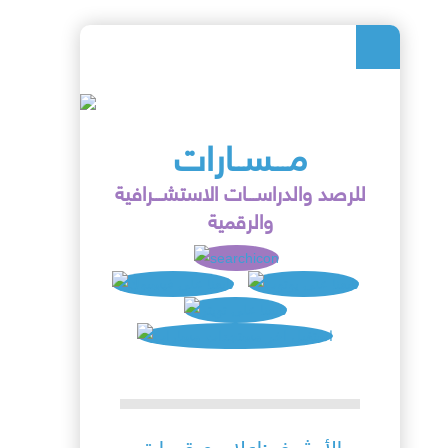
مـــســارات
للرصد والدراســـات الاستشـــرافية
والرقمية