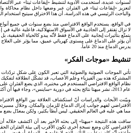
لسنوات عديدة، استخدمت الأدوية لتنشيط «إيقاعات ثيتا» عبر الالتصاق 
لتعزيز «إيقاعات ثيتا» في الفئران عبر وضعها داخل نظام محاكاة واق
والباحث الرئيسي في هذه الدراسة، أن هذا الاختراق سيتيح استخدام الو
في الواقع، يستخدم الواقع الافتراضي منذ بضع سنوات في جميع أنواع ال
لا تزال تفتقر إلى الجاذبية في الأسواق الاستهلاكية، فاعلية عالية في
يتمتّع بتأثيرات إيجابية على الدماغ فقط لأنّه يبدو كالحياة الحقيقية،
أن يؤثر على الدماغ على مستوى كهربائي عميق، مما يؤثر على العلاج وال
يدرس الدماغ منذ 20 عاماً.
تنشيط «موجات الفكر»
تأتي الموجات الصوتية والضوئية التي تعبر الكون على شكلِ تردّدا
المشتركة هذه بين الفيزياء وعلم الأعصاب، قد تشكّل انطلاقة لتفكيك ا
نظام الواقع الافتراضي المستخدم في مختبره، الذي يضع الفئران على
عام 2013، نشر ميهتا نتائج بحثه في دورية «ساينس»، وجاء فيها أن أكثر من 60 في المائة من الأعصاب في منطقة الحصين (المسؤولة عن التعلّم والذاكرة) تتوقّف عن العمل في الواقع الافتراضي.
وبيّنت الأبحاث والدراسات أنّ استكشاف العلاقة بين الواقع الافتر
الافتراضي لفهم جوانب إدراك الدماغ للزمان والمكان. وخلال مسيرته الب
مما هي عليه في العالم الحقيقي. ليس أبطأ بكثير، ولكن بمعدّل بضع ملّي
ساقت هذه النتيجة «ميهتا» إلى بحثه الأخير بعد أن اكتشف خلاله أ
الافتراضي كان وضع نسخة أخرى تكون الأقرب إلى بيئة الفئران الحقيقية
«أعتقد أنّه كان نوعاً من التأثير الذي لا يقاوم في الدماغ، أو فوضى. لدي