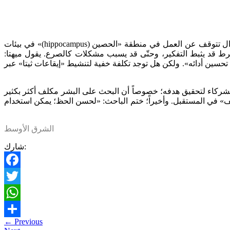
يعدّ ميهتا أن مثل هذه الأبحاث قد تؤدّي إلى اختراق كبير في كيفية علاج الصحّة النفسية والإدراكية، رغم أن 60 في المائة من الأعصاب لا تزال تتوقف عن العمل في منطقة «الحصين (hippocampus)» في بيئات
لمفرط قد يثبط التفكير، وحتّى قد يسبب مشكلات كالصرع. يقول ميهتا:
حسين أدائه». ولكن هل توجد تكلفة خفية لتنشيط «إيقاعات ثيتا» عبر
ل والشركاء لتحقيق هدفه؛ خصوصاً أن البحث على البشر مكلف أكثر بكثير
ف» في المستقبل. وأخيراً؛ ختم الباحث: «لحسن الحظ؛ يمكن استخدام
الشرق الأوسط
شارك:
Facebook
Twitter
WhatsApp
←
Previous
Share