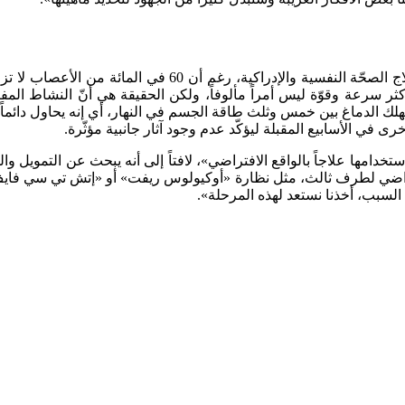
 وأكثر سرعة وقوّة ليس أمراً مألوفاً، ولكن الحقيقة هي أنّ النشاط ا
ك الدماغ بين خمس وثلث طاقة الجسم في النهار، أي إنه يحاول دائماً ت
رى في الأسابيع المقبلة ليؤكّد عدم وجود آثار جانبية مؤثّرة.
استخدامها علاجاً بالواقع الافتراضي»، لافتاً إلى أنه يبحث عن التموي
افتراضي لطرف ثالث، مثل نظارة «أوكيولوس ريفت» أو «إتش تي سي فاي
السبب، أخذنا نستعد لهذه المرحلة».