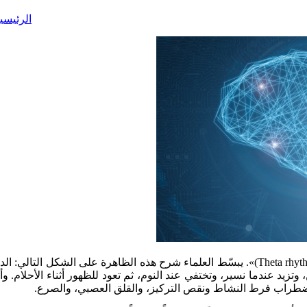
الرئيسي
عرف العلماء لأكثر من 70 عاماً ظاهرة دماغية تُعرف بـ«إيقاع ثيتا (Theta rhythms)». يبسّط العل
واضطراب فرط النشاط ونقص التركيز، والقلق العصبي، والصرع.