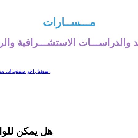
مـــســارات
 والدراســـات الاستشـــرافية والر
هل يمكن للواق