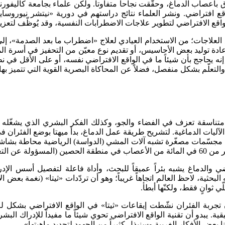
بأعصاب الدماغ، وحقّقت نجاحاً متفاوتاً. ولكن علماء بجامعة كاليفورني
ع افتراضي. ونشر العلماء نتائج دراستهم في دورية «نيتشر نيوروساينس
اقع الافتراضي لتطوير علاجات الاضطرابات النفسية، وقد يُوظّف لتعزيز
علاجات؛ من الاستخدام العيادي لعلاج «اضطراب ما بعد الصدمة»، إلى إع
 إعادة توليد بعض الأحاسيس، أو تقديم نوع معيّن من التحفيز في أسرة ال
 بل إنه يحاجج بأن شيئاً ما في الواقع الافتراضي نفسه، أو على الأقل في
تعلّم بشكل منفصل، فضلاً عن المحاكاة البصرية القوية التي تتميز بها ه
ت متناسقة تعزف في الفضاء والجو، وكذلك الفكر البشري الذي يشغّله
لآليات الدماغية. لتشريح طريقة عمل الدماغ، بدأ ميهتا بوضع الفئران ف
 مجسّمات مصغّرة تشبه آلات المشي (الدواسة) الرياضية محاطة بشاشات
اضي والدماغ يشبه بئراً عميقاً للبحث، وأداة فاعلة لتفصيل أسس الإد
حثية، لاحظ العالم اتجاهاً غريباً؛ وهو أن تردّدات «ثيتا» (نغمة بعض ال
 ثوانٍ فقط، ولكنّها أبطأ.
ن تجربة الفئران نشّطت إيقاعات «ثيتا» في الواقع الافتراضي بشكل ل
. يبدو أن تقنية الواقع الافتراضي تحوي شيئاً ما مفيداً للإدراك البشر
نا بعض الأفكار الغريبة وسنبذل كثيراً من الجهود لتحديد ماهيتها».