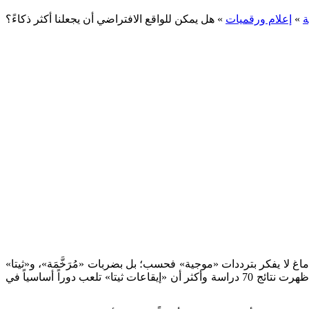
ة
»
إعلام ورقميات
»
هل يمكن للواقع الافتراضي أن يجعلنا أكثر ذكاءً؟
ماء شرح هذه الظاهرة على الشكل التالي: الدماغ لا يفكر بترددات «موجية» فحسب؛ بل بضربات «مُرَخَّمَة»، و«ثيتا»
هي الإيقاع الأبرز في الدماغ. تنشط إيقاعات «ثيتا» عندما نكون يقظين، وتزيد عندما نسير، وتختفي عند النوم، ثم تعود للظهور أثناء الأحلام. وأظهرت نتائج 70 دراسة وأكثر أن «إيقاعات ثيتا» تلعب دوراً أساسياً في