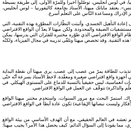
ا، في لوس أنجليس، توصّلوا أخيراً وللمرّة الأولى، إلى طريقة بسيطة
». يعتقد مايانك ميهتا، الأستاذ بجامعة كاليفورنيا – لوس أنجليس،
 الإدراك ومساعدة النّاس على التعلّم أسرع.
ادة التأهيل الجسدي. وأثبتت النظّارات المطوّرة بهذه التقنية، التي
مستشفيات الضيقة والمحدودة. ولكن ميهتا لا يعدّ أن الواقع الافتراضي
 نظام الواقع الافتراضي الذي طوّره مختبره للفئران التي يدرسها، يمكن
ذه التقنية. وقد تخصص ميهتا وتلقّى تدريبه في مجال الفيزياء، ولكنّه
 تذبذب للطاقة يمرّ من عصب إلى عصب. يرى ميهتا أن نقطة البداية
ي أجهزة واقع افتراضي صغيرة ومعقّدة. لاحظ الأستاذ بسرعة أنّه حتّى
 انغماسية، ليس حقيقياً بالنسبة للدماغ على المستوى الهيكلي. في
راك. استمرّ البحث مع مرور السنوات، واستخدم مختبر ميهتا الواقع
أفكار وليست نبضاتها الإيقاعية) تكون عادة أبطأ في الواقع الافتراضي
م تعشه في العالم الحقيقي، مع أن الهدف الأساسي من بيئة الواقع
ي، مما يقودنا إلى السؤال الدائم: كيف يحصل هذا الأمر؟ يجيب ميهتا: