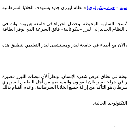
سية
»
حياة وتكنولوجيا
»
نظام ليزري جديد يستهدف الخلايا السرطانية
الأنسجة السليمة المحيطة. وحصل الخبراء في جامعة هيريوت وات في
ويل المشروع، وسيستند النظام الجديد إلى ليزر «بيكو ثانية» فائق السرعة الذي يوفر الطاقة
ن الآن مع أطباء في جامعة ليدز ومستشفى ليدز التعليمي لتطبيق هذه
 المحيطة في نطاق عرض شعرة الإنسان، ونظراً لأن نبضات الليزر قصيرة
لليزر في جراحة سرطان القولون والمستقيم من أجل التطبيق السريري
ان هو التأكد من إزالة جميع الخلايا السرطانية، وعدم القيام بذلك
كنولوجيا الحالية.