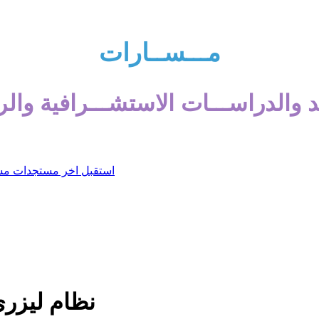
مـــســارات
 والدراســـات الاستشـــرافية والر
نظام ليزري