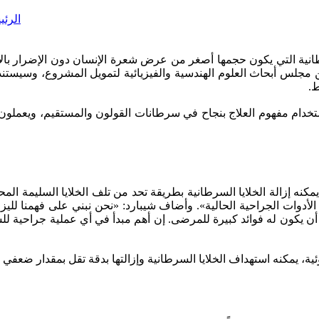
الرئي
لسرطانية التي يكون حجمها أصغر من عرض شعرة الإنسان دون الإضرار ب
 1.2 مليون جنيه إسترليني (1.5 مليون دولار) من مجلس أبحاث العلوم الهندسية والفيزيائية لتم
ط.
استخدام مفهوم العلاج بنجاح في سرطانات القولون والمستقيم، ويعملو
ا يمكنه إزالة الخلايا السرطانية بطريقة تحد من تلف الخلايا السليمة
 الأدوات الجراحية الحالية». وأضاف شيبارد: «نحن نبني على فهمنا 
يكون له فوائد كبيرة للمرضى. إن أهم مبدأ في أي عملية جراحية للسرط
، يمكنه استهداف الخلايا السرطانية وإزالتها بدقة تقل بمقدار ضعفي الت