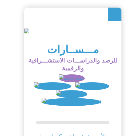
مـــســارات
للرصد والدراســـات الاستشـــرافية
والرقمية