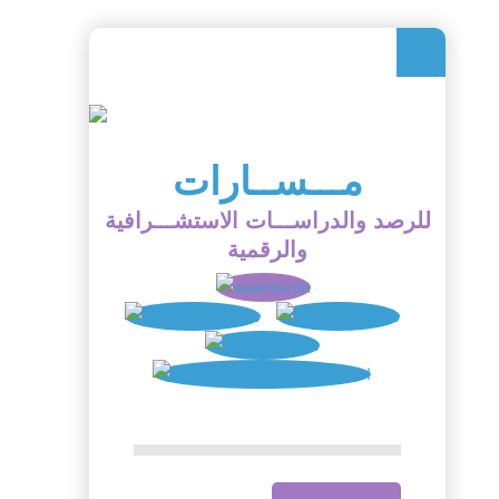
مـــســارات
للرصد والدراســـات الاستشـــرافية
والرقمية