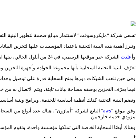
تسعى شركة “مايكروسوفت” لاستثمار مبالغ ضخمة لتطوير البنية التحت
وتبرز أهمية هذه البنية التحتية باعتماد المؤسسات عليها لتخزين البيا
وأ
علنت
الشركة عبر موقعها الرسمي، في 24 من أيلول الحالي، نيتها استثمار 1.3 مليار دولار أمريكي في البنية التحتية السحابية، لدعم النمو الشامل، من خلال برامج التكنولوجيا، بالإضافة إلى مجالات تقنية أخرى.
تعرّف البنية التحتية السحابية بأنها مجموعة الخوادم وأجهزة التخزين 
وفي حين تلعب الشبكات دورها بمنح السحابة قدرة على توصيل وحدات ت
فيما يعرّف التحزين بوصفه مساحة بيانات ثابتة، ويتم الاتصال به من 
وتضم البنية التحتية كذلك أنظمة أساسية للخدمة، وبرامج وبنية أساسية 
وفق موقع “
aws
” التابع لشركة “أمازون”، هناك عدة أنواع من السح
مزودي خدمة خارجيين.
وهناك أيضًا السحابة الخاصة التي تملكها مؤسسة واحدة، وتقوم المؤس