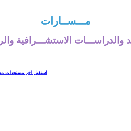
مـــســارات
 والدراســـات الاستشـــرافية والر