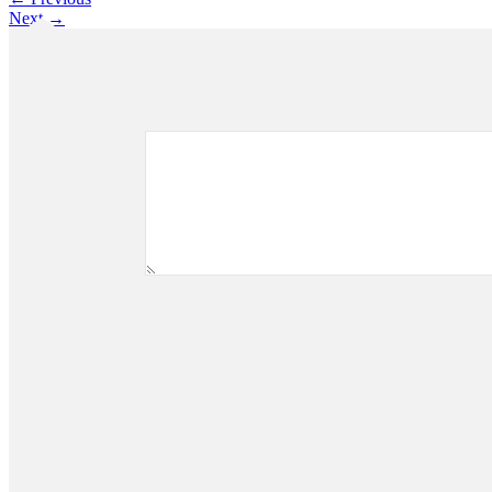
Share
Next
→