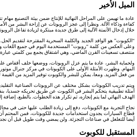
الميل الأخير
عادة ما تهيمن على المراحل النهائية للإنتاج ضمن بيئة التصنيع مهام 
كفاءة وذكاء الآلة. ونظرا إلى عجز الروبوتات عن إزاحة البشر من الأم
خلال إدخال الأتمتة الآلية إلى طرق جديدة مبتكرة لزيادة تفاعل الر
“الكوبوت” هو الوافد الجديد والكلمة السحرية المقترحة لتقديم 
منتصف تسعينات القرن الماضي، وهي اشتقاق يجمع بين كلمتي عبارة “coopérative” و”robot” (تعاوني) و(روبوت
ولحماية البشر، عادة ما يتم عزل الروبوتات، ووضعها خلف أقفاص على 
المهام. وظهرت الأمثلة الأولى على الكوبوتات في مركز جنرال موتورز 
من فعل المزيد. ومعا، يمكن للبشر والكوبوت توفير المزيد من القيمة 
ويتم تدريب الكوبوتات بشكل مختلف عن الروبوتات الصناعية التقليد
أمثلة تطبيقية يتحكم البشر في الكوبوت عن طريق تحريكه جسديا، بنفس
الهدف النهائي لما يتم إنجازه، ثم تكرار هذه الخطوات. بالطبع، إضافة
نجاح التجربة مع الكوبوتات، دفع إلى زيادة الطلب عليها حتى في مجال
قطاع السيارات يجدون استخدامات جديدة للكوبوتات، فمن المحتم أن 
أيضا للتغلغل في صناعات التجزئة. ولن يمضي وقت طويل قبل أن نجد إ
المستقبل للكوبوت