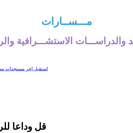
مـــســارات
 والدراســـات الاستشـــرافية والر
قل وداعا لل