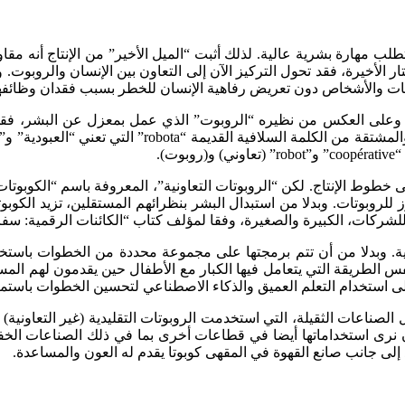
تتطلب مهارة بشرية عالية. لذلك أثبت “الميل الأخير” من الإنتاج أنه مق
تار الأخيرة، فقد تحول التركيز الآن إلى التعاون بين الإنسان والروب
وبوتات والأشخاص دون تعريض رفاهية الإنسان للخطر بسبب فقدان وظائفه
الحل. وعلى العكس من نظيره “الروبوت” الذي عمل بمعزل عن البشر، 
وعلى العكس من كلمة “روبوت” المستخدمة اليوم في جميع
).
خطوط الإنتاج. لكن “الروبوتات التعاونية”، المعروفة باسم “الكوبوت
للروبوتات. وبدلا من استبدال البشر بنظرائهم المستقلين، تزيد الكوب
للشركات، الكبيرة والصغيرة، وفقا لمؤلف كتاب “الكائنات الرقمية: سف
ية. وبدلا من أن تتم برمجتها على مجموعة محددة من الخطوات باستخد
 الطريقة التي يتعامل فيها الكبار مع الأطفال حين يقدمون لهم المس
 إلى استخدام التعلم العميق والذكاء الاصطناعي لتحسين الخطوات باستمر
 الصناعات الثقيلة، التي استخدمت الروبوتات التقليدية (غير التعاوني
نرى استخداماتها أيضا في قطاعات أخرى بما في ذلك الصناعات الخفي
لى جانب صانع القهوة في المقهى كوبوتا يقدم له العون والمساعدة.