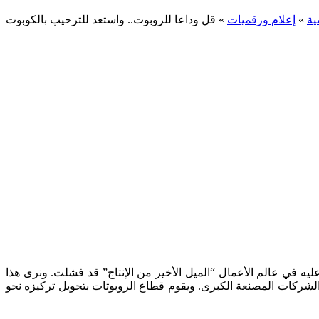
ية
»
إعلام ورقميات
»
قل وداعا للروبوت.. واستعد للترحيب بالكوبوت
يه في عالم الأعمال “الميل الأخير من الإنتاج” قد فشلت. ونرى هذا
لشركات المصنعة الكبرى. ويقوم قطاع الروبوتات بتحويل تركيزه نحو