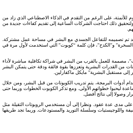
اوم للأتمتة، على الرغم من التقدم في الذكاء الاصطناعي الذي زاد من
وت. ولتحقيق ذلك احتاجت الشركات الساعية إلى تقديم كفاءات جديدة من
م.
فقد تم تصميمه للتفاعل الجسدي مع البشر في مساحة عمل مشتركة.
 اللغات والمشتقة من الكلمة السلافية القديمة “robota” التي تعني “العبودية” و”السخرة” و”الكدح”، فإن كلمة “كوبوت” التي استخدمت لأول مرة في
ات”، مصممة للعمل بالقرب من البشر في شراكة تكافلية مباشرة لأداء
وتات من القدرات البشرية وتعززها بقوة فائقة ودقة حتى يتمكن البشر
ر إلى مستقبل البشرية” مايكل ماكفارلين.
ام أدوات البرمجة، يتم تدريب الكوبوتات من قبل البشر، ومن خلال
اعدة ليحبوا خطواتهم الأولى. ومع تذكر الكوبوت الخطوات وربما حتى
ار وصولا إلى نتائج أفضل.
ة) على مدى عدة عقود. ونظرا إلى أن مستخدمي الروبوتات الثقيلة مثل
فة واللوجيستيات وسلسلة التوريد والمستودعات. وربما تجد طريقها