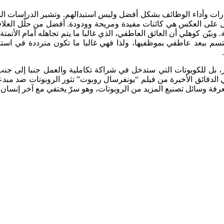
قدرات وأداء الوظائف بشكل أفضل وليس استبدالهم. وتشير الدراسات ال
ل على العكس هي كائنات مفيدة ومريحة وودودة. أفضل من حلّل العلاقة
 الذكية. وبيّن كوهلي أن العائق العاطفي، الذي غالبا ما يتم تجاهله أمام 
م ببعد عاطفي بموظفيها، ولذا فهي غالبا ما تكون مترددة في استبدا
، بل للكوبوتات التي ستدخل في شراكة تكاملية والعمل جنبا إلى ج
وفي الدقائق الأخيرة من فيلم “يونفرسال روبوت” تثور الروبوتات ضد م
معرفة وسائل تصنيع المزيد من الروبوتات، وهو سرّ يختفي مع آخر إنسان.