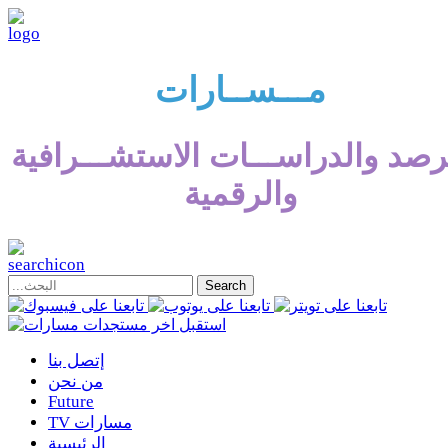
مـــســارات
رصد والدراســـات الاستشـــرافية
والرقمية
إتصل بنا
من نحن
Future
TV مسارات
الرئيسية