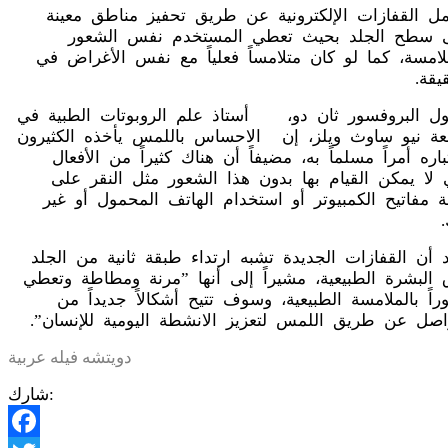
مل القفازات الإلكترونية عن طريق تحفيز مناطق معينة
 سطح الجلد بحيث تعطي المستخدم نفس الشعور
ملامسة، كما لو كان متلامساً فعلياً مع نفس الأغراض في
يقة.
ول البروفسور ثان دو، أستاذ علم الروبوتات الطبية في
عة نيو ساوث ويلز، إن الاحساس باللمس يأخذه الكثيرون
باره أمراً مسلماً به، مضيفاً أن هناك كثيراً من الأفعال
ي لا يمكن القيام بها بدون هذا الشعور مثل النقر على
ة مفاتيح الكمبيوتر أو استخدام الهاتف المحمول أو غير
د أن القفازات الجديدة تشبه ارتداء طبقة ثانية من الجلد
 البشرة الطبيعية، مشيراً إلى أنها ”مرنة ومطاطة وتعطي
اً بالملامسة الطبيعية، وسوف تتيح أشكالاً جديداً من
واصل عن طريق اللمس لتعزيز الانشطة اليومية للإنسان”.
دويتشه فيله عربية
شارك: