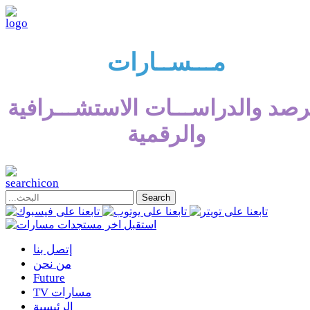
مـــســارات
رصد والدراســـات الاستشـــرافية
والرقمية
إتصل بنا
من نحن
Future
TV مسارات
الرئيسية