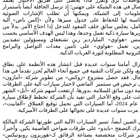
مواصلات ترى وتقرر ماذا يحصل على طريق الاختبار. يعتمد
صال في هذه الشبكة على جهتين؛ إذ ترسل الحافلة أيضاً باستمرار
علومات إلى الشبكة، ويمكنها أن تطلب الإشارات الضوئية
ناسبة لها للحفاظ على جدول سيرها. ولأن «إكس باص» آلية
امل، يجلس سائق خلف المقود للتدخل إذا احتاج الأمر. بدلاً من
يرها سيارة ذكية تعمل وحدها، وهذا ليس الهدف الأساسي بحسب
س «هواوي» الملياردير رين تشنغفاي ومسؤولين تنفيذيين
ين، تعمل «هواوي» على تأمين معدات التواصل والبرامج
كترونية المطلوبة لثورة العربات الذكية.
تزال أمامنا سنوات عديدة قبل انتشار هذه الأنظمة على نطاق
، ولكن شركات التقنية في جميع أنحاء العالم تُحرز تقدماً في هذا
جال. فقد حصل مشروع «زوكس» من تطوير شركة «أمازون»
 ترخيص في سبتمبر الماضي لاختبار سيارات آلية على الطرقات
مة دون سائق للسلامة. بدورها، ارتفعت أسهم شركة «أبل» الشهر
ئت على وقع الأخبار التي تفيد بأن الشركة تخطط لإطلاق سيارة
آلية عام 2024، أما السيارات التي تحمل توقيع العملاق «ألفابيت»،
مرت سنوات عديدة على تجوالها على الطرقات الأميركية.
الصين أيضاً، تسير السيارات الآلية التي طورتها الشركة المالكة
ك التصفح «بايدو» على طرقات ضواحي العاصمة بكين. وأخيراً،
بر شركات متخصصة بصناعة الرقائق كـ«هوريزون روبوتيكس»