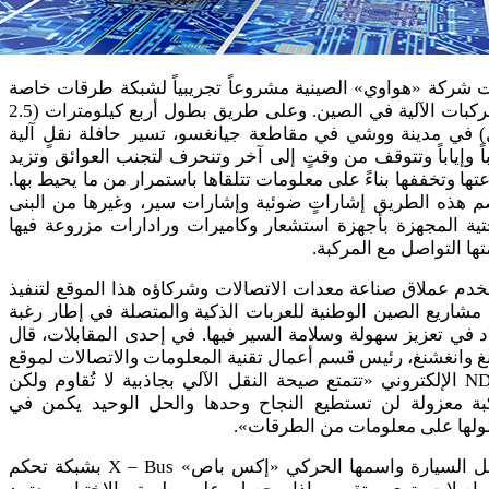
 شركة «هواوي» الصينية مشروعاً تجريبياً لشبكة طرقات خاصة
بالمركبات الآلية في الصين. وعلى طريق بطول أربع كيلومترات (2.5
) في مدينة ووشي في مقاطعة جيانغسو، تسير حافلة نقلٍ آلية
اً وإياباً وتتوقف من وقتٍ إلى آخر وتنحرف لتجنب العوائق وتزيد
ها وتخففها بناءً على معلومات تتلقاها باستمرار من ما يحيط بها.
م هذه الطريق إشاراتٍ ضوئية وإشارات سير، وغيرها من البنى
تية المجهزة بأجهزة استشعار وكاميرات ورادارات مزروعة فيها
ها التواصل مع المركبة.
دم عملاق صناعة معدات الاتصالات وشركاؤه هذا الموقع لتنفيذ
مشاريع الصين الوطنية للعربات الذكية والمتصلة في إطار رغبة
اد في تعزيز سهولة وسلامة السير فيها. في إحدى المقابلات، قال
غ وانغشنغ، رئيس قسم أعمال تقنية المعلومات والاتصالات لموقع
NDTV الإلكتروني «تتمتع صيحة النقل الآلي بجاذبية لا تُقاوم ولكن
بة معزولة لن تستطيع النجاح وحدها والحل الوحيد يكمن في
لها على معلومات من الطرقات».
تتصل السيارة واسمها الحركي «إكس باص» X – Bus بشبكة تحكم