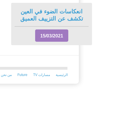
انعكاسات الضوء في العين
تكشف عن التزييف العميق
15/03/2021
الرئيسية
TV مسارات
Future
من نحن