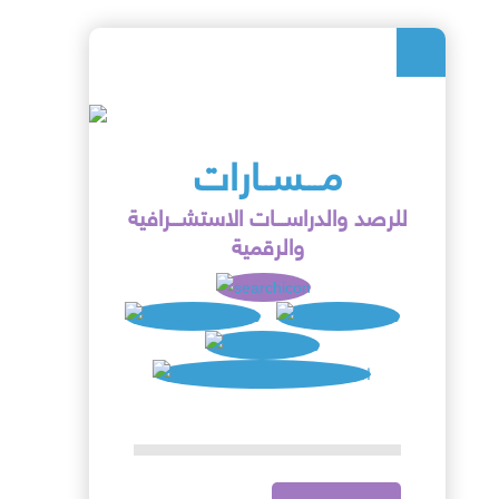
مـــســارات
للرصد والدراســـات الاستشـــرافية
والرقمية