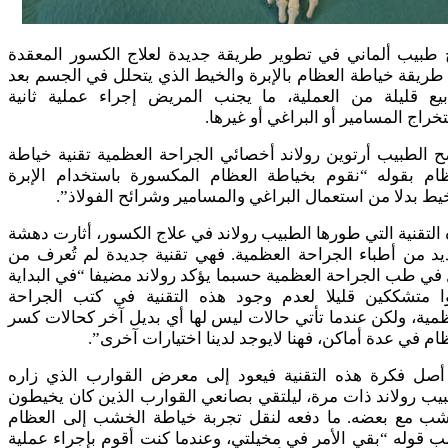
 طبيب ألماني في تطوير طريقة جديدة لعلاج الكسور المعقدة
ريقة خياطة العظام بالإبرة والخيط الذي يتحلل في الجسم بعد
بيع قليلة من العملية، ما يجنب المريض إجراء عملية ثانية
خراج المسامير أو البراغي أو غيرها.
 الطبيب أرتوين رولاند أخصائي الجراحة العظمية تقنية خياطة
ظام بقوله “نقوم بخياطة العظام المكسورة باستخدام الإبرة
يط بدلا من استعمال البراغي والمسامير وشرائح الفولاذ”.
التقنية التي طورها الطبيب رولاند في علاج الكسور، أثارت دهشة
يد من أطباء الجراحة العظمية. فهي تقنية جديدة لم تُعرف من
في طب الجراحة العظمية حسبما يؤكد رولاند مضيفا “في البداية
وا متشككين قليلا لعدم وجود هذه التقنية في كتب الجراحة
مية، ولكن عندما تأتي حالات ليس لها أي بديل آخر كحالات كسر
ام في عدة أماكن، فهنا لايوجد لدينا اختيارات آخرى”.
 أصل فكرة هذه التقنية فيعود إلى معرض القوارب الذي زاره
يب رولاند ذات مرة، ليلتقي بصانعي القوارب الذين كان يخيطون
شب مع بعضه. ما دفعه لنقل تجربة خياطة الخشب إلى العظام
قوله “بقي الأمر في مخيلتي، وعندما كنت أقوم بإجراء عملية