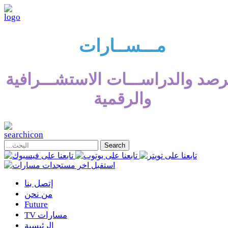
مـــســارات
رصد والدراســـات الاستشـــرافية
والرقمية
إتصل بنا
من نحن
Future
TV مسارات
الرئيسية