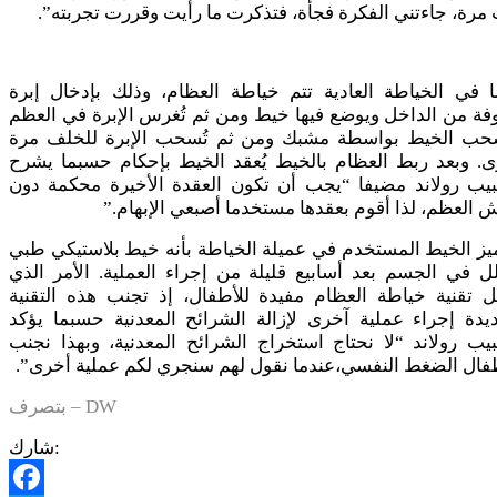
مرة، جاءتني الفكرة فجأة، فتذكرت ما رأيت وقررت تجربته”.
ا في الخياطة العادية تتم خياطة العظام، وذلك بإدخال إبرة
ة من الداخل ويوضع فيها خيط ومن ثم تُغرس الإبرة في العظم
سحب الخيط بواسطة مشبك ومن ثم تُسحب الإبرة للخلف مرة
ى. وبعد ربط العظام بالخيط يُعقد الخيط بإحكام حسبما يشرح
بيب رولاند مضيفا “يجب أن تكون العقدة الأخيرة محكمة دون
العظم، لذا أقوم بعقدها مستخدما أصبعي الإبهام.”
يز الخيط المستخدم في عميلة الخياطة بأنه خيط بلاستيكي طبي
ل في الجسم بعد أسابيع قليلة من إجراء العملية. الأمر الذي
ل تقنية خياطة العظام مفيدة للأطفال، إذ تجنب هذه التقنية
يدة إجراء عملية آخرى لإزالة الشرائح المعدنية حسبما يؤكد
يب رولاند “لا نحتاج استخراج الشرائح المعدنية، وبهذا نجنب
فال الضغط النفسي،عندما نقول لهم سنجري لكم عملية أخرى”.
DW – بتصرف
شارك: