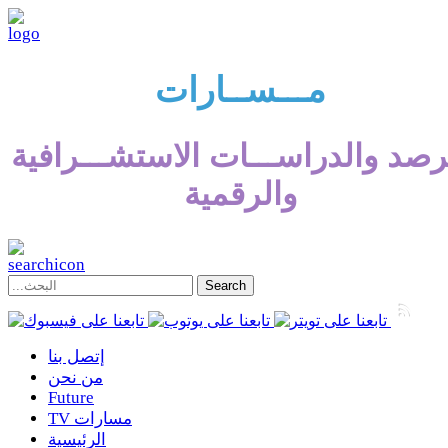
مـــســارات
رصد والدراســـات الاستشـــرافية
والرقمية
إتصل بنا
من نحن
Future
TV مسارات
الرئيسية