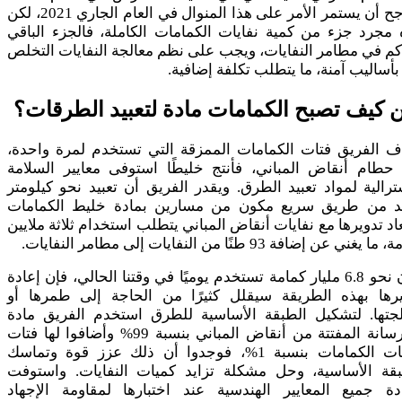
ويرجح أن يستمر الأمر على هذا المنوال في العام الجاري 2021، لكن
مجرد جزء من كمية نفايات الكمامات الكاملة، فالجزء الباقي
كم في مطامر النفايات، ويجب على نظم معالجة النفايات التخلص
بأساليب آمنة، ما يتطلب تكلفة إضافية.
 كيف تصبح الكمامات مادة لتعبيد الطرقات؟
ف الفريق فتات الكمامات الممزقة التي تستخدم لمرة واحدة،
 حطام أنقاض المباني، فأنتج خليطًا استوفى معايير السلامة
ترالية لمواد تعبيد الطرق. ويقدر الفريق أن تعبيد نحو كيلومتر
د من طريق سريع مكون من مسارين بمادة خليط الكمامات
اد تدويرها مع نفايات أنقاض المباني يتطلب استخدام ثلاثة ملايين
 يغني عن إضافة 93 طنًا من النفايات إلى مطامر النفايات.
ولأن نحو 6.8 مليار كمامة تستخدم يوميًا في وقتنا الحالي، فإن إعادة
يرها بهذه الطريقة سيقلل كثيرًا من الحاجة إلى طمرها أو
لجتها. لتشكيل الطبقة الأساسية للطرق استخدم الفريق مادة
الخرسانة المفتتة من أنقاض المباني بنسبة 99% وأضافوا لها فتات
نفايات الكمامات بنسبة 1%، فوجدوا أن ذلك عزز قوة وتماسك
بقة الأساسية، وحل مشكلة تزايد كميات النفايات. واستوفت
ادة جميع المعايير الهندسية عند اختبارها لمقاومة الإجهاد