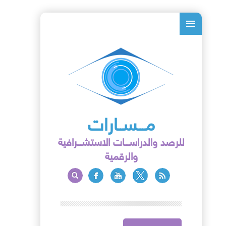
مـــســارات
للرصد والدراســـات الاستشـــرافية
والرقمية