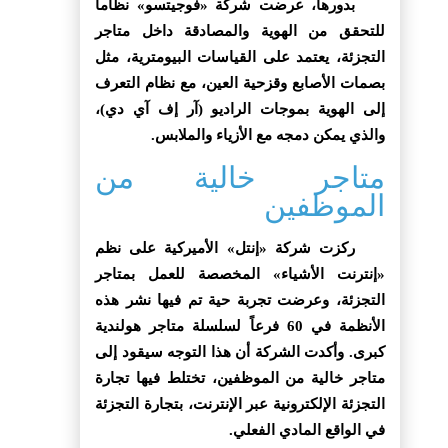
بدورها، عرضت شركة «فوجيتسو» نظاماً
للتحقق من الهوية والمصادقة داخل متاجر
التجزئة، يعتمد على القياسات البيومترية، مثل
بصمات الأصابع وقزحية العين، مع نظام التعرف
إلى الهوية بموجات الراديو (آر إف آي دي)،
والذي يمكن دمجه مع الأزياء والملابس.
متاجر خالية من
الموظفين
ركزت شركة «إنتل» الأميركية على نظم
«إنترنت الأشياء» المخصصة للعمل بمتاجر
التجزئة، وعرضت تجربة حية تم فيها نشر هذه
الأنظمة في 60 فرعاً لسلسلة متاجر هولندية
كبرى. وأكدت الشركة أن هذا التوجه سيقود إلى
متاجر خالية من الموظفين، تختلط فيها تجارة
التجزئة الإلكترونية عبر الإنترنت، بتجارة التجزئة
في الواقع المادي الفعلي.