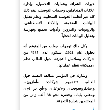
خبرات الشراء، وعمليات التحصيل، وإدارة
علاقات المتعاملين، وخدمات التوصيل، ليتم ذلك
كله عبر أنظمة الحوسبة السحابية، ونظم تحليل
البيانات الضخمة، والذكاء الاصطناعي،
والروبوتات والدرونز، وأدوات تجميع وفهرسة
وتحليل البيانات لحظياً.
وكل ذلك توجهات جعلت من المتوقع أنه
بحلول عام 2021، سيكون لدى 85% من
شركات وسلاسل التجزئة، حول العالم، نظم
«مميكنة» تنظم عملياتها.
وشارك في المؤتمر عمالقة التقنية حول
العالم، تتقدمهم شركات: «أمازون»،
و«مايكروسوفت»، و«غوغل»، و«آي بي إم»،
و«علي بابا»، وحضره نحو 38 ألف زائر من
المختصين بتجارة التجزئة.