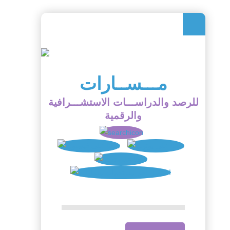
مـــســارات
للرصد والدراســـات الاستشـــرافية
والرقمية