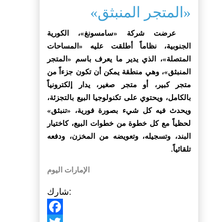
«المتجر المنبثق»
عرضت شركة «سامسونغ»، الكورية
الجنوبية، نظاماً أطلقت عليه «المساحات
المتصلة»، الذي يدير ما يعرف باسم «المتجر
المنبثق»، وهي منطقة يمكن أن تكون جزءاً من
متجر كبير، أو متجر صغير، يدار إلكترونياً
بالكامل، ويحتوي على تكنولوجيا البيع بالتجزئة،
ويحدث فيه كل شيء بصورة فورية، «تنبثق»
لحظياً مع كل خطوة من خطوات البيع، كاختيار
البند، وتسجيله، وتعويضه من المخزن، ودفعه
تلقائياً.
الإمارات اليوم
شارك: