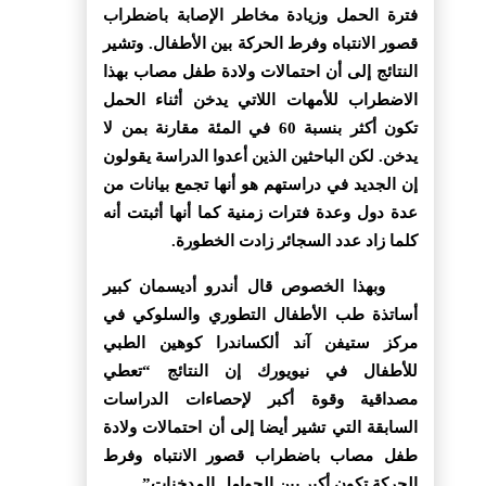
فترة الحمل وزيادة مخاطر الإصابة باضطراب
قصور الانتباه وفرط الحركة بين الأطفال. وتشير
النتائج إلى أن احتمالات ولادة طفل مصاب بهذا
الاضطراب للأمهات اللاتي يدخن أثناء الحمل
تكون أكثر بنسبة 60 في المئة مقارنة بمن لا
يدخن. لكن الباحثين الذين أعدوا الدراسة يقولون
إن الجديد في دراستهم هو أنها تجمع بيانات من
عدة دول وعدة فترات زمنية كما أنها أثبتت أنه
كلما زاد عدد السجائر زادت الخطورة.
وبهذا الخصوص قال أندرو أديسمان كبير
أساتذة طب الأطفال التطوري والسلوكي في
مركز ستيفن آند ألكساندرا كوهين الطبي
للأطفال في نيويورك إن النتائج “تعطي
مصداقية وقوة أكبر لإحصاءات الدراسات
السابقة التي تشير أيضا إلى أن احتمالات ولادة
طفل مصاب باضطراب قصور الانتباه وفرط
الحركة تكون أكبر بين الحوامل المدخنات”.