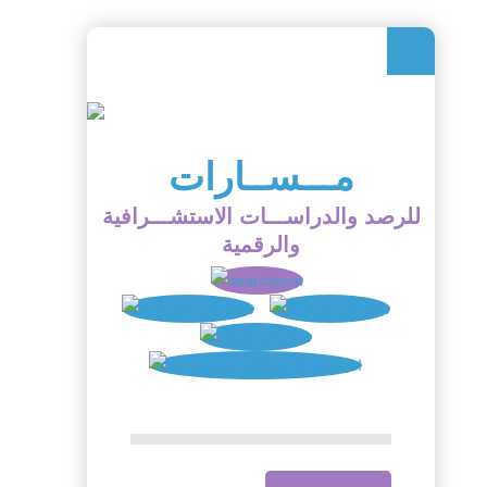
مـــســارات
للرصد والدراســـات الاستشـــرافية
والرقمية