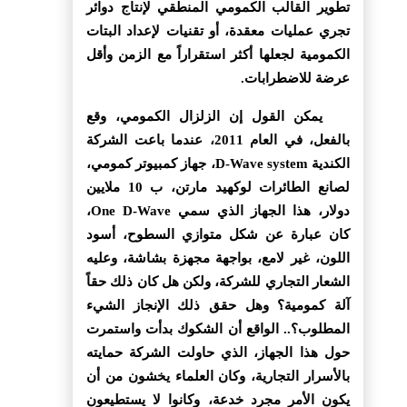
تطوير القالب الكمومي المنطقي لإنتاج دوائر
تجري عمليات معقدة، أو تقنيات لإعداد البتات
الكمومية لجعلها أكثر استقراراً مع الزمن وأقل
عرضة للاضطرابات.
يمكن القول إن الزلزال الكمومي، وقع
بالفعل، في العام 2011، عندما باعت الشركة
الكندية D-Wave system، جهاز كمبيوتر كمومي،
لصانع الطائرات لوكهيد مارتن، ب 10 ملايين
دولار، هذا الجهاز الذي سمي One D-Wave،
كان عبارة عن شكل متوازي السطوح، أسود
اللون، غير لامع، بواجهة مجهزة بشاشة، وعليه
الشعار التجاري للشركة، ولكن هل كان ذلك حقاً
آلة كمومية؟ وهل حقق ذلك الإنجاز الشيء
المطلوب؟.. الواقع أن الشكوك بدأت واستمرت
حول هذا الجهاز، الذي حاولت الشركة حمايته
بالأسرار التجارية، وكان العلماء يخشون من أن
يكون الأمر مجرد خدعة، وكانوا لا يستطيعون