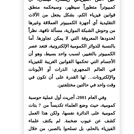
كمبيوتراً متطوراً سيظهر، وسيحكمه منطق
قوانين فيزياء الكم، بشكل يجعل من الآلات
التقليدية أي أجهزة الكمبيوتر العملاقة وغيرها
من وحوش الشبكة الموازية، مسألة تافهة، نظراً
لحدودها المعروفة التي لا يمكن تجاوزها. أما
بالنسبة للدوائر الكمومية الإلكترونية، فتعد عصر
الكمبيوتر بالتغيير، لسبب واحد بسيط، وهو أن
الأجسام التي تحكمها القوانين الغريبة للفيزياء
في العالم المجهري: الذرات أو الأيونات
والإلكترونات… لها القدرة على أن تكون في
وقت واحد في حالتين مختلفتين.
وفي العام 2001، أجريت أول عملية حوسبة
كمومية، حيث وضع العلماء تكديساً من 7 بتات
كمومية على الدائرة نفسها، ولكن هذا العمل
كشف عن عيوب ضخمة. لم يكتف علماء
الفيزياء بالحلم، بل تسلحوا بالصبر، من خلال