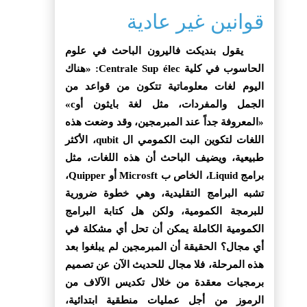
قوانين غير عادية
يقول بنديكت فاليرون الباحث في علوم
الحاسوب في كلية Centrale Sup élec: «هناك
اليوم لغات معلوماتية تتكون من قواعد من
الجمل والمفردات، مثل لغة بايثون أوc»
«المعروفة جداً عند المبرمجين، وقد وضعت هذه
اللغات لتكوين البت الكمومي ال qubit، الأكثر
طبيعية، ويضيف الباحث أن هذه اللغات، مثل
برامج Liquid، الخاص ب Microsft أو Quipper،
تشبه البرامج التقليدية، وهي خطوة ضرورية
للبرمجة الكمومية، ولكن هل كتابة البرامج
الكمومية الكاملة يمكن أن تحل أي مشكلة في
أي مجال؟ الحقيقة أن المبرمجين لم يبلغوا بعد
هذه المرحلة، فلا مجال للحديث الآن عن تصميم
برمجيات معقدة من خلال تكديس الآلاف من
الرموز من أجل عمليات منطقية ابتدائية،