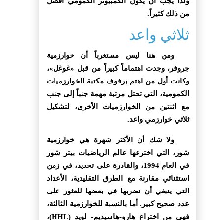
ولذا يجب أن يكون الكمبيوتر الكمومي أفضل
من ذلك كثيراً.
ثلاثي واعد
ومن هنا ليس مستغرباً أن خوارزمية
جروفر، وجدت اهتماماً كبيراً من قبل «غوغل»،
وكانت أول من اهتم برفوف مكتبة الخوارزميات
الكمومية، التي تحتل مرتبة مهمة جنباً إلى جنب
مع اثنتين من الخوارزميات الأخرى، لتشكيل
ثلاثي خوارزمي واعد.
ولا شك أن الأكثر شهرة هي خوارزمية
شور، التي اخترعها عالم الرياضيات بيتر شور
في العام 1994، والقادرة على تحديد، في زمن
استثنائي مقارنة مع الطرق التقليدية، الأعداد
التي ينبغي أن نضربها في بعضها للعثور على
عدد صحيح كبير. أما بالنسبة للخوارزمية الثالثة،
فهي من اختراع هارو-هاسيديم- لويد (HHL)،