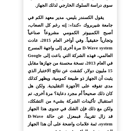
سوى دراسة السلوك الخارجي لذلك الجهاز.
يقول الكسندر بليس، مدير معهد الكم في
جامعة شيربروك «كندا»: إنه رغم كل الصعاب،
أصبح الكمبيوتر الكمومي مشروعاً صناعياً
وتجارياً حقيقياً. وفي أواخر العام 2015، عادت
D-Wave system مرة أخرى إلى واجهة المسرح
العالمي، فهذه الشركة التي باعت إلى Google
في العام 2013، نسخة محسنة من جهازها مقابل
15 مليون دولار، كشفت عن نتائج الاختبار الذي
يثبت أن الجهاز ذو طبيعة كمومية، ويظهر كذلك
مدى تفوقه على الأجهزة التقليدية. ولكن هل
كان ذلك صحيحاً أم مجرد دعاية؟ مرة أخرى، تم
استقبال تأكيدات الشركة بشيء من التشكك،
ولكن مع ذلك فإن الشك في جدوى هذا الجهاز
قد زال تقريباً، فبمعزل عن حالة D-Wave
system، ثمة علامات واضحة على أن هذا الجهاز