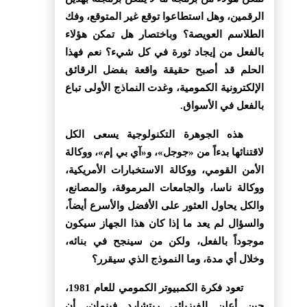
الرقمين، وهل استطاعوا توقع غير المتوقع، وفك
الطلاسم العويصة؟ وباختصار هل تمكن هؤلاء
بالفعل من إيجاد ثورة في كل شيء؟ نعم فهذا
الحلم قد أصبح حقيقة واقعة بفضل الرقائق
الإلكترونية الكمومية، وغدت النماذج الأولى تباع
بالفعل في الأسواق.
هذه الجوهرة التكنولوجية يسعى الكل
لاقتنائها بدءاً من «جوجل»، و«آي بي إم»، ووكالة
الأمن القومي، ووكالة الاستخبارات الأمريكية،
ووكالة ناسا، والجامعات المرموقة، والمصانع،
والكل يحاول العثور على الأفضل والأسرع أيضاً،
والسؤال لم يعد ما إذا كان هذا الجهاز سيكون
موجوداً بالفعل، ولكن من سينجح في بنائه،
وخلال أي مدة، وما النموذج الذي سيقرر؟
تعود فكرة الكمبيوتر الكمومي للعام 1981،
حين أعلن الفيزيائي ريتشارد فينمان، أن