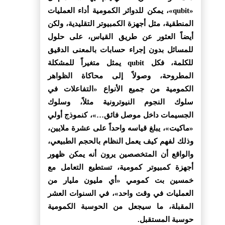
«qubit»، يمكن للدوائر الكمومية أداء العمليات
المنطقية، مثل أجهزة الكمبيوتر التقليدية، ولكن
أيضاً العثور عن طريق القياس، على حلول
للمسائل بدون إجراء حسابات بالمعنى الدقيق
للكلمة، فكل qubit يمثل متغيراً للمشكلة
المطروحة، وصولاً إلى محاكاة الظواهر
الكمومية من جميع الأنواع «التفاعلات في
سلوك النجوم النيوترونية مثلاً، وسلوك
الجسيمات داخل موصل فائق…»، كنموذج أولي
«ماكيت»، يبلغ قياسه واحداً على عشرة ملايين،
وذلك لفهم كيف يعمل النظام بالحجم الطبيعي،
والواقع أن المتخصصين يرون أنه يمكن ظهور
أجهزة كمبيوتر كمومية، تستطيع التعامل مع
خمسين بت كمومي «أي مليون مليار من
العمليات في وقت واحد»، في السنوات العشر
المقبلة، ما سيجعل من الحوسبة الكمومية
حوسبة المستقبل.