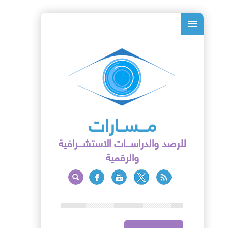
مـــســارات
للرصد والدراســـات الاستشـــرافية
والرقمية