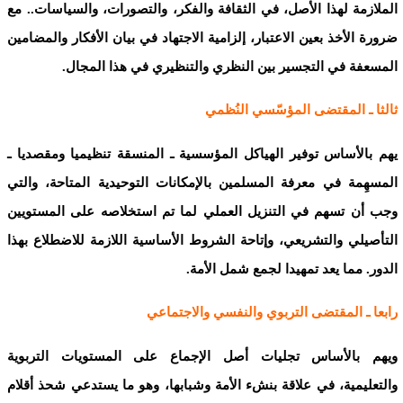
الملازمة لهذا الأصل، في الثقافة والفكر، والتصورات، والسياسات.. مع
ضرورة الأخذ بعين الاعتبار، إلزامية الاجتهاد في بيان الأفكار والمضامين
المسعفة في التجسير بين النظري والتنظيري في هذا المجال.
ثالثا ـ المقتضى المؤسّسي النُظمي
يهم بالأساس توفير الهياكل المؤسسية ـ المنسقة تنظيميا ومقصديا ـ
المسهِمة في معرفة المسلمين بالإمكانات التوحيدية المتاحة، والتي
وجب أن تسهم في التنزيل العملي لما تم استخلاصه على المستويين
التأصيلي والتشريعي، وإتاحة الشروط الأساسية اللازمة للاضطلاع بهذا
الدور. مما يعد تمهيدا لجمع شمل الأمة.
رابعا ـ المقتضى التربوي والنفسي والاجتماعي
ويهم بالأساس تجليات أصل الإجماع على المستويات التربوية
والتعليمية، في علاقة بنشء الأمة وشبابها، وهو ما يستدعي شحذ أقلام