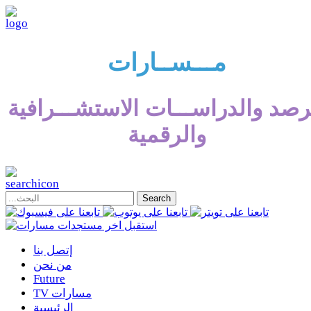
مـــســارات
رصد والدراســـات الاستشـــرافية
والرقمية
إتصل بنا
من نحن
Future
TV مسارات
الرئيسية