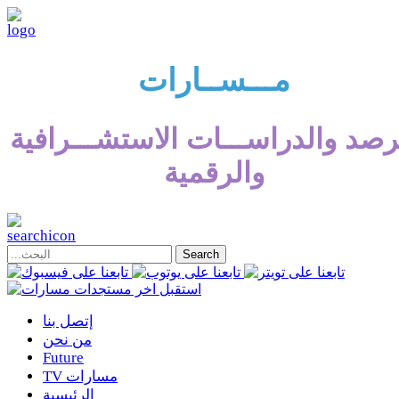
مـــســارات
رصد والدراســـات الاستشـــرافية
والرقمية
إتصل بنا
من نحن
Future
TV مسارات
الرئيسية