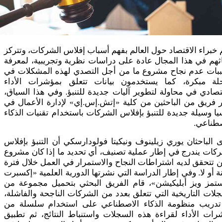
 خبراء الاقتصاد حول العالم بفهم أسباب إفلاس الشركات، وتتركز
ثهم في هذا المجال عادة على دراسات نظرية وتجريبية، لمعرفة
بات عدم نجاح مشروع ما من أجل التصدي لهذه المشكلات في
لة مبكرة، كما يستخدمون بيانات تتعلق بمؤشرات الأداء
تصادي في محاولة لتطوير آليات جديدة للتنبؤ. وفي هذا السياق،
 فريق من الباحثين من كلية «إتش.إس.إي» لإدارة الأعمال في
ا وسيلة جديدة للتنبؤ بإفلاس الشركات باستخدام تقنيات الذكاء
صطناعي.
 الباحثان يوري زيلينوف ونيكيتا فولودارسكي أن التنبؤ بإفلاس
كات يندرج في إطار عملية تصنيف، أي تحديد ما إذا كان مشروع
 تتحقق لديه اشتراطات النجاح والاستمرار في العمل خلال فترة
ة أو لا. وفي إطار الدراسة التي نشرتها الدورية العلمية «إكسبرت
تمز ويز أبليكيشن»، قام الفريق البحثي بتحميل مجموعة من
لات التاريخية التي تتعلق بعدد من الشركات الناجحة والفاشلة،
تدريب منظومة الذكاء الاصطناعي على استخدام سلسلة من
ات الأداء لقراءة هذه السجلات واستنباط النتائج، ثم تطبيق