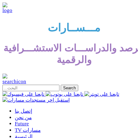
مـــســارات
رصد والدراســـات الاستشـــرافية
والرقمية
إتصل بنا
من نحن
Future
TV مسارات
الرئيسية