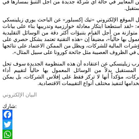
المعايير في حالة أي شركة جديدة من أجل التنبؤ بمسارها في
تقبل.
 الموقع الإلكتروني «تيك إكسبلور» عن الباحث يوري زيلينسكي
: «لقد استطعنا ابتكار معادلة خوارزمية وتدريبها بناء على بيانات
متوازنة من أجل القيام بتنبؤات أكثر دقة من الوسائل التقليدية
مول بها حالياً»، مضيفاً إن «هذه التقنية تعتمد بشكل حصري على
شرات المالية للشركات، ويظل من الممكن الاعتماد على نتائجها
في الظروف العصيبة مثل جائحة كورونا على سبيل المثال».
رب زيلينسكي عن اعتقاده أن هذه المنظومة الجديدة سوف تحل
لمستقبل بدلاً من الوسائل المعمول بها حالياً لتقييم أداء
كات، مؤكداً أنها لا تركز فقط على إفلاس الشركات، بل يمكن
دامها لتنفيذ مختلف أنواع التقييمات الاقتصادية.
البيان الإلكتروني
شارك:
Facebook
Twitter