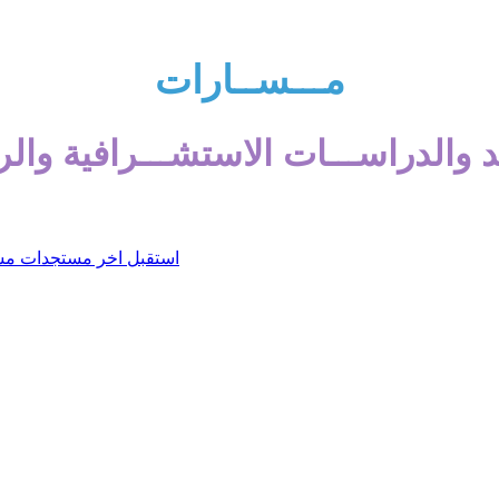
مـــســارات
 والدراســـات الاستشـــرافية والر