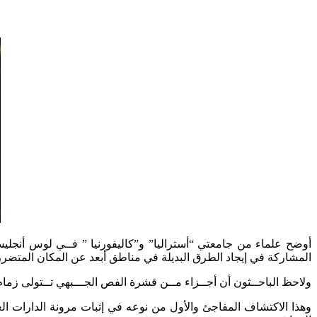
أوضح علماء من جامعتي “أستراليا” و”كاليفورنيا ” فــي لوس أنجلي
المشاركة في إيجاد الطرق البديلة في مناطق أبعد عن المكان المتضرر 
ولاحظ الباحــثون أن أجــزاء مــن قشرة الفص الجـــبهي تــتولى زمام
وهذا الاكتشاف المفاجئ والأول من نوعه في إثبات مرونة الدارات ال