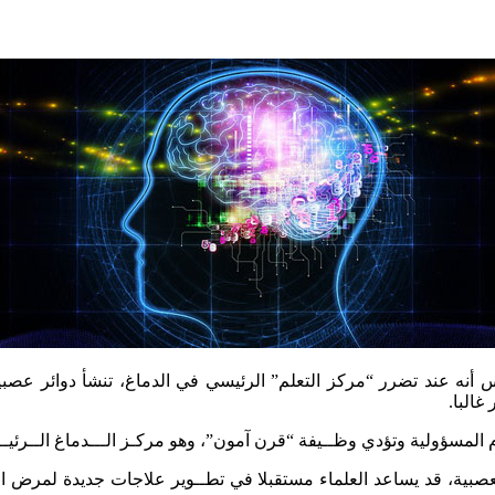
س أنه عند تضرر “مركز التعلم” الرئيسي في الدماغ، تنشأ دوائر عص
غالبا.
 المسؤولية وتؤدي وظــيفة “قرن آمون”، وهو مركـز الـــدماغ الــرئيـ
عصبية، قد يساعد العلماء مستقبلا في تطــوير علاجات جديدة لمرض ال