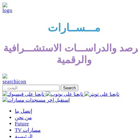
مـــســارات
رصد والدراســـات الاستشـــرافية
والرقمية
إتصل بنا
من نحن
Future
TV مسارات
الرئيسية