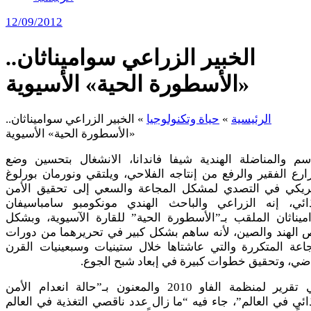
12/09/2012
الخبير الزراعي سواميناثان..
«الأسطورة الحية» الأسيوية
الرئيسية
»
حياة وتكنولوجيا
»
الخبير الزراعي سواميناثان..
«الأسطورة الحية» الأسيوية
اسم والمناضلة الهندية شيفا فاندانا، الانشغال بتحسين وضع
ارع الفقير والرفع من إنتاجه الفلاحي، ويلتقي ونورمان بورلوغ
مريكي في التصدي لمشكل المجاعة والسعي إلى تحقيق الأمن
ذائي، إنه الزراعي والباحث الهندي مونكومبو سامباسيفان
يناثان الملقب بـ”الأسطورة الحية” للقارة الآسيوية، وبشكل
 الهند والصين، لأنه ساهم بشكل كبير في تحريرهما من دورات
اعة المتكررة والتي عاشتاها خلال ستينيات وسبعينيات القرن
ضي، وتحقيق خطوات كبيرة في إبعاد شبح الجوع.
ففي تقرير لمنظمة الفاو 2010 والمعنون بـ”حالة انعدام الأمن
ائي في العالم”، جاء فيه “ما زال عدد ناقصي التغذية في العالم