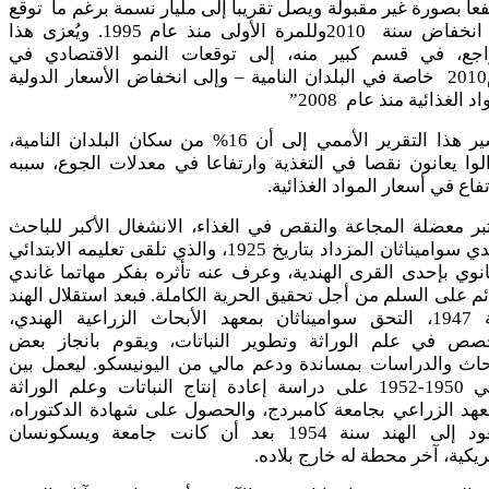
عاً بصورة غير مقبولة ويصل تقريباً إلى مليار نسمة برغم ما توقع
من انخفاض سنة 2010وللمرة الأولى منذ عام 1995. ويُعزى هذا
راجع، في قسم كبير منه، إلى توقعات النمو الاقتصادي في
عام2010 خاصة في البلدان النامية – وإلى انخفاض الأسعار الدولية
د الغذائية منذ عام 2008”
ويشير هذا التقرير الأممي إلى أن 16% من سكان البلدان النامية،
لوا يعانون نقصا في التغذية وارتفاعا في معدلات الجوع، سببه
تفاع في أسعار المواد الغذائية.
بر معضلة المجاعة والنقص في الغذاء، الانشغال الأكبر للباحث
الهندي سواميناثان المزداد بتاريخ 1925، والذي تلقى تعليمه الابتدائي
انوي بإحدى القرى الهندية، وعرف عنه تأثره بفكر مهاتما غاندي
ئم على السلم من أجل تحقيق الحرية الكاملة. فبعد استقلال الهند
سنة 1947، التحق سواميناثان بمعهد الأبحاث الزراعية الهندي،
خصص في علم الوراثة وتطوير النباتات، ويقوم بانجاز بعض
حاث والدراسات بمساندة ودعم مالي من اليونيسكو. ليعمل بين
سنتي 1950-1952 على دراسة إعادة إنتاج النباتات وعلم الوراثة
عهد الزراعي بجامعة كامبردج، والحصول على شهادة الدكتوراه،
وليعود إلى الهند سنة 1954 بعد أن كانت جامعة ويسكونسان
ريكية، آخر محطة له خارج بلاده.