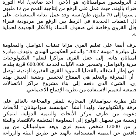
 البروفيسور سواميناثان، هو الآخر، أحد صانعي/ آباء الثورة
الخضراء بالهند، حيث عمل على الرفع من إنتاجية القمح من 12 مليون
طن سنويا إلى 70 مليون طن/ سنة. وقد عمل بداية التسعينات، على
ال التقنيات الجديدة في الربط بين الرفع من مردودية فقراء
جال القروي وخاصة في صفوف النساء والأفكار الجديدة لحماية
ة.
رف أيضا على تعليم القرى مزايا تقنيات التواصل والمعلومة
بفضل مبادرة “مهمة 2007″ والدعم الحكومي الهندي. وتهدف مبادرة
ميناثان هاته، إلى جعل القرى مراكزا لتعلم” التكنولوجيات
العصرية والتواصل، وتسخير هذه الآليات لخدمة 600.000 قرية ببلده،
 في إطار انشغاله بالقضايا التنموية للقرى الفقيرة الهندية، توصل
 أن المعرفة والتعلم هي المفتاح لتحسين وضعية العيش بهذه
رى، الشيء الذي دفعه إلى بناء مشروع مراكز الاتصالات
تمعية لتعميم الاستفادة من نظرية الإدماج الاجتماعي.
كز نظرية سواميناثان المحاربة للفقر والمجاعة بالعالم على
رفة والتكنولوجيا، ولهذا أنشأ “مؤسسة سواميناثان” للأبحاث
دعومة من طرف مركز الأبحاث والتنمية الدولية، لتتمكن
سسة من تسهيل الولوج إلى المعلومة المتعلقة بالاقتصاد والبيئة
لأكثر من 12000 شخص بسبع قرى. ويعد سواميناثان من بين
افعين عن التنمية المستدامة بالهند عن طريق البيئة والزراعة