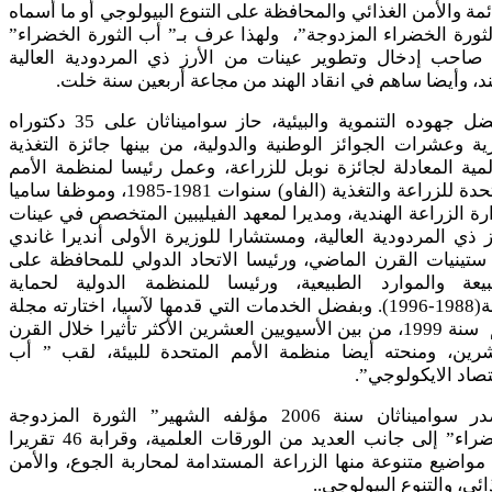
ئمة والأمن الغذائي والمحافظة على التنوع البيولوجي أو ما أسماه
لثورة الخضراء المزدوجة”، ولهذا عرف بـ” أب الثورة الخضراء”
ه صاحب إدخال وتطوير عينات من الأرز ذي المردودية العالية
ند، وأيضا ساهم في انقاد الهند من مجاعة أربعين سنة خلت.
وبفضل جهوده التنموية والبيئية، حاز سواميناثان على 35 دكتوراه
ة وعشرات الجوائز الوطنية والدولية، من بينها جائزة التغذية
لمية المعادلة لجائزة نوبل للزراعة، وعمل رئيسا لمنظمة الأمم
المتحدة للزراعة والتغذية (الفاو) سنوات 1981-1985، وموظفا ساميا
رة الزراعة الهندية، ومديرا لمعهد الفيليبين المتخصص في عينات
ز ذي المردودية العالية، ومستشارا للوزيرة الأولى أنديرا غاندي
تينيات القرن الماضي، ورئيسا الاتحاد الدولي للمحافظة على
بيعة والموارد الطبيعية، ورئيسا للمنظمة الدولية لحماية
البيئة(1988-1996). وبفضل الخدمات التي قدمها لآسيا، اختارته مجلة
تايم سنة 1999، من بين الأسيويين العشرين الأكثر تأثيرا خلال القرن
شرين، ومنحته أيضا منظمة الأمم المتحدة للبيئة، لقب ” أب
تصاد الايكولوجي”.
وأصدر سواميناثان سنة 2006 مؤلفه الشهير” الثورة المزدوجة
الخضراء” إلى جانب العديد من الورقات العلمية، وقرابة 46 تقريرا
مواضيع متنوعة منها الزراعة المستدامة لمحاربة الجوع، والأمن
ائي، والتنوع البيولوجي..