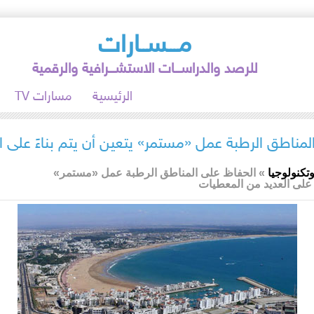
مـــســارات
للرصد والدراســـات الاستشـــرافية والرقمية
الرئيسية
TV مسارات
لمناطق الرطبة عمل «مستمر» يتعين أن يتم بناءً على 
وتكنولوجيا
»
الحفاظ على المناطق الرطبة عمل «مستمر»
ءً على العديد من المعطيات