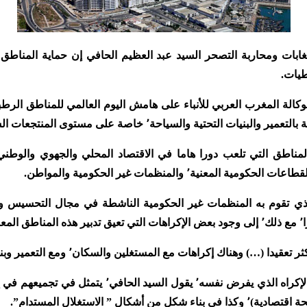
غابات ومحاربة التصحر السيد عبد العظيم الحافي إن حماية المناطق ا
طيات.
التحتية والسياحة٬ خاصة على مستوى المنتجعات الساحلية”.
عنية٬ والمنظمات غير الحكومية والمواطن.
هذا الإطار٬ بالدور الذي تقوم به المنظمات غير الحكومية الناشطة في مجال ال
ك إكراهات مع المستغلين والسكان٬ ومع التعمير وبناء البنيات التحتية على غرار السدود”.
ففي ما يتعلق بالمستغلين٬ فإن الإكراه الذي يفرض نف