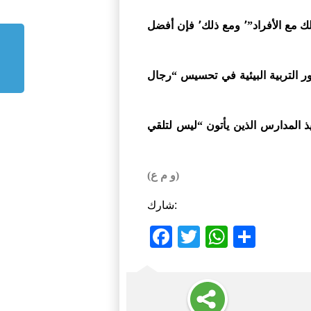
واستطرد قائلا إنه “غالبا ما يكون من السهل العمل مع الجمعيات وتعاونيات الصيادين٬ على أن يكون ذلك مع الأفراد”٬ ومع ذلك٬ فإن أفضل
سائل الإعلام والإعلانات الإشهارية ليس كافيا٬ مشددا على دور التربية البيئية في تحسيس “رجال
ا تلاميذ المدارس الذين يأتون “ليس لتلقي
(و م ع)
شارك:
Facebook
Twitter
WhatsA
Shar