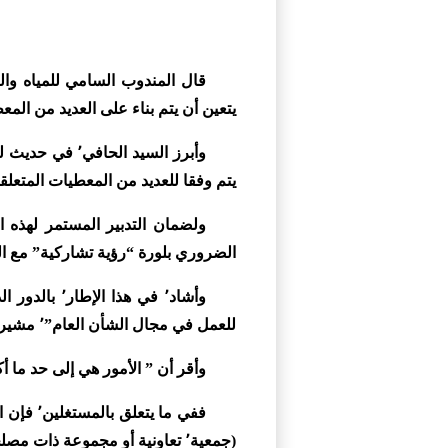
قال المندوب السامي للمياه وال
يتعين أن يتم بناء على العديد من المع
يتم وفقا للعديد من المعطيات المتعلقة بالتعمير والبنيات 
الضروري بلورة “رؤية تشاركية” مع القطاعات الحكومية الم
وأشاد٬ في 
للعمل في مجال الشأن العام”٬ مشيرا٬ مع ذلك٬ إلى وجود بعض الإكراهات التي تعيق تدبير هذه المناطق المعروفة بهشاشتها.
وأقر أن ” الأمور هي إلى حد ما أكثر تعقيدا (…) وهنا
(جمعية٬ تعاونية أو مجموعة ذات مصلحة اقتصادية)٬ وكذا في بناء شكل من أشكال ” الاستغلال المستدام”.