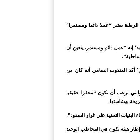
لرطبة يعتبر “عملا دائما ومستمرا”
وأبرز السيد الحافي٬ في حديث لوكالة المغرب العربي للأنباء على هامش اليوم العالمي للمناطق الرطبة٬ إنه “عمل دائم ومستمر. يتعين أن
ولضمان التدبير المستمر لهذه المناطق التي تلعب دورا هاما في الاقتصاد المحلي والجهوي والوطني٬ أكد المندوب السامي أنه كان من
تحسيس والتي ترغب أن تكون “محفزا حقيقيا
سه٬ يقول السيد الحافي٬ يتمثل في تجميعهم في إطار هيئة تكون هي المخاطب الوحيد