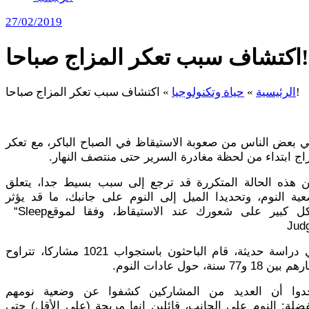
27/02/2019
اكتشاف سبب تعكر المزاج صباحا!
اكتشاف سبب تعكر المزاج صباحا!
الرئيسية
»
حياة وتكنولوجيا
»
ي بعض الناس من صعوبة الاستيقاظ في الصباح الباكر، مع تعكر
اج ابتداء من لحظة مغادرة السرير حتى منتصف النهار
.
ن هذه الحالة المتكررة قد ترجع إلى سبب بسيط جدا، يتعلق
ية النوم، وتحديدا الميل إلى النوم على جانبك، ما قد يؤثر
ل كبير على شعورك عند الاستيقاظ، وفقا لموقع
“Sleep
Judg
وفي دراسة حديثة، قام الباحثون باستجواب 1021 مشاركا، تتراوح
 18 و77 سنة، حول عادات النوم
.
دوا أن العديد من المشاركين كشفوا عن وضعية نومهم
ضلة: النوم على الجانب، قائلين إنها مريحة (على الأقل) حتى