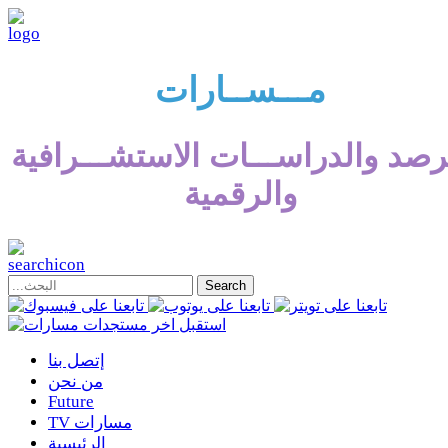
مـــســارات
رصد والدراســـات الاستشـــرافية
والرقمية
إتصل بنا
من نحن
Future
TV مسارات
الرئيسية