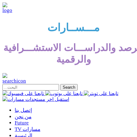
مـــســارات
رصد والدراســـات الاستشـــرافية
والرقمية
إتصل بنا
من نحن
Future
TV مسارات
الرئيسية