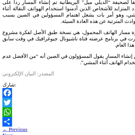
اً لصحيفة “الديلي ميل” البريطانية تم إنشاء المسار ردا على
د المتزايد للأشخاص الذين أدمنوا استخدام الهواتف النقالة أثناء
شي، وهو أمر بات يشغل اهتمام المسؤولين في الصين بسبب
ادث المترتبة عن هذه العادة السيئة.
ة مسار الهاتف المحمول، هي نسخة طبق الأصل لفكرة مشروع
ت في برنامج عرضته قناة ناشيونال جيوغرافيك في وقت سابق
ذا العام.
إنشاء المسار يقول المسؤولون في الصين أنه “من الأفضل عدم
دام الهاتف أثناء المشي”.
المصدر: البيان الإلكتروني
شارك:
Facebook
Twitter
WhatsApp
←
Previous
Share