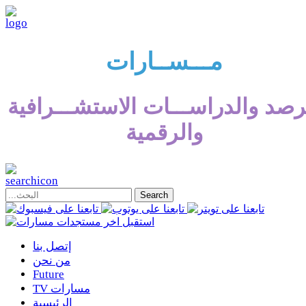
مـــســارات
رصد والدراســـات الاستشـــرافية
والرقمية
إتصل بنا
من نحن
Future
TV مسارات
الرئيسية