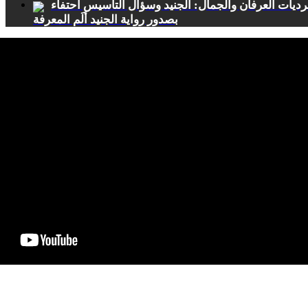
ديات العرفان والجمال: الجنيد وسؤال التأسيس احتفاء
بصدور رواية الجنيد ألَم المعرفة
ندوة: تجديد الفكر الديني في عصر العولمة - الجزء 3