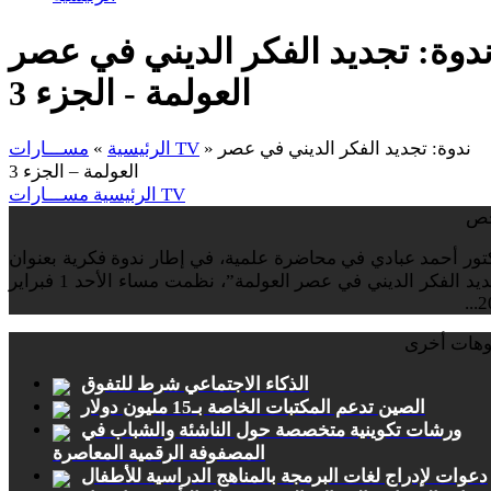
دوة: تجديد الفكر الديني في عصر
العولمة - الجزء 3
ندوة: تجديد الفكر الديني في عصر
»
مســـارات TV
الرئيسية
»
العولمة – الجزء 3
مســـارات TV
الرئيسية
ص
تور أحمد عبادي في محاضرة علمية، في إطار ندوة فكرية بعنوان
“تجديد الفكر الديني في عصر العولمة”، نظمت مساء الأحد 1 فبراير
20
وهات أخرى
الذكاء الاجتماعي شرط للتفوق
الصين تدعم المكتبات الخاصة بـ15 مليون دولار
ورشات تكوينية متخصصة حول الناشئة والشباب في
المصفوفة الرقمية المعاصرة
دعوات لإدراج لغات البرمجة بالمناهج الدراسية للأطفال