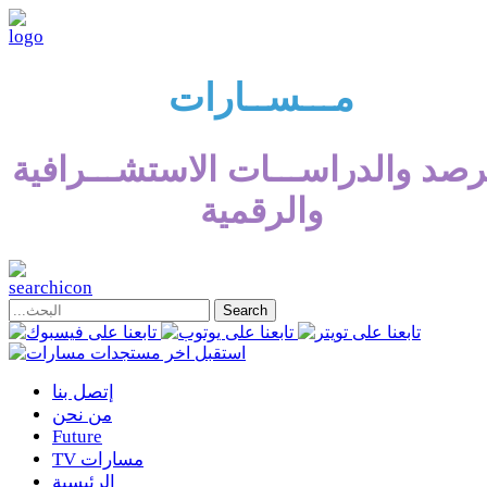
مـــســارات
رصد والدراســـات الاستشـــرافية
والرقمية
إتصل بنا
من نحن
Future
TV مسارات
الرئيسية