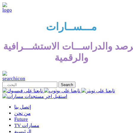
مـــســارات
رصد والدراســـات الاستشـــرافية
والرقمية
إتصل بنا
من نحن
Future
TV مسارات
الرئيسية