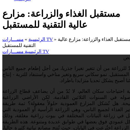
مستقبل الغذاء والزراعة: مزارع
عالية التقنية للمستقبل
ستقبل الغذاء والزراعة: مزارع عالية
»
مســـارات TV
الرئيسية
»
التقنية للمستقبل
مســـارات TV
الرئيسية
ص
ُدّ للزراعة من أن تتغير تغيرا جذريا، من أجل إطعام جميع الناس
لمستقبل. نمو سكاني سريع وتغير مناخي واستنفاد للتربة - إنتاج
نا أصبح يشكل تحديا متزايدا باطراد.
ية احتياجات سكان العالم، لا بُدّ من أن يضاعف قطاع الزراعة
وله في السنوات الثلاثين القادمة. لكن الأراضي الزراعية
حة. هل تُشكل المزارع العمودية حلولاً معقولة؟ ثمة طريقة
ير الغذاء لجميع الناس، وهي الزراعة الرأسية أو العمودية التي
ل في زراعة النباتات المختلفة في بيوت زراعية مغلقة، وذلك
ل عمودي فوق بعضها في طوابق عديدة ومتنوعة. هذه الطريقة
لزراعة اختُرعت في اليابان، حيث تُنتج مصانع نباتية كثيرة حاليا،