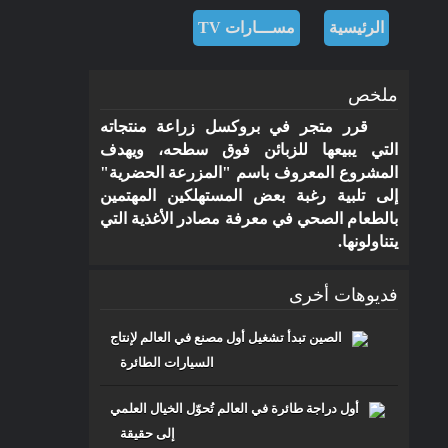
الرئيسية
مســـارات TV
ملخص
قرر متجر في بروكسل زراعة منتجاته
التي يبيعها للزبائن فوق سطحه، ويهدف
مـــســارات
المشروع المعروف باسم "المزرعة الحضرية"
إلى تلبية رغبة بعض المستهلكين المهتمين
للرصد والدراســـات الاستشـــرافية
بالطعام الصحي في معرفة مصادر الأغذية التي
والرقمية
يتناولونها.
فديوهات أخرى
الصين تبدأ تشغيل أول مصنع في العالم لإنتاج
السيارات الطائرة
أول دراجة طائرة في العالم تُحوّل الخيال العلمي
إلى حقيقة