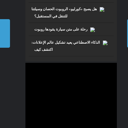
مزارع الأسطح.. تجربة
ناجحة في بلجيكا
هل يصبح «كورليو» الروبوت الحصان وسيلتنا
للتنقل في المستقبل؟
الرئيسية
»
مســـارات TV
»
مزارع
الأسطح.. تجربة ناجحة في بلجيكا
رحلة على متن سيارة يقودها روبوت
جميع الحقوق محفوظة للرابطة
©
2026
الذكاء الاصطناعي يعيد تشكيل عالم الإعلانات:
المحمدية للعلماء
اكتشف كيف
Future
من نحن
إتصل بنا
الرئيسية
TV مسارات