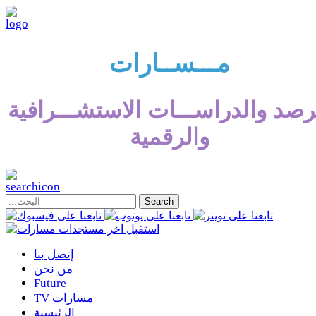
مـــســارات
رصد والدراســـات الاستشـــرافية
والرقمية
إتصل بنا
من نحن
Future
TV مسارات
الرئيسية