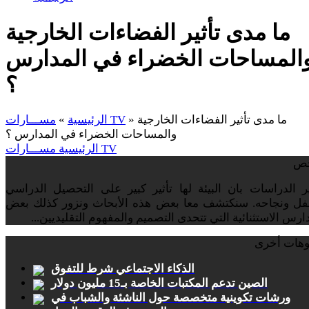
ما مدى تأثير الفضاءات الخارجية
المساحات الخضراء في المدارس
؟
ما مدى تأثير الفضاءات الخارجية
»
مســـارات TV
الرئيسية
»
والمساحات الخضراء في المدارس ؟
مســـارات TV
الرئيسية
ص
 الدراسات بان البيئة لها تأثير كبير على التحصيل الدراسي
فل ونجاحه. سنکتشف معا بعض هذه الأبحاث ونزور كذلك بعض
ارس الاستثنائية التي تتحدى التصميم والمفهوم التقليديين...
وهات أخرى
الذكاء الاجتماعي شرط للتفوق
الصين تدعم المكتبات الخاصة بـ15 مليون دولار
ورشات تكوينية متخصصة حول الناشئة والشباب في