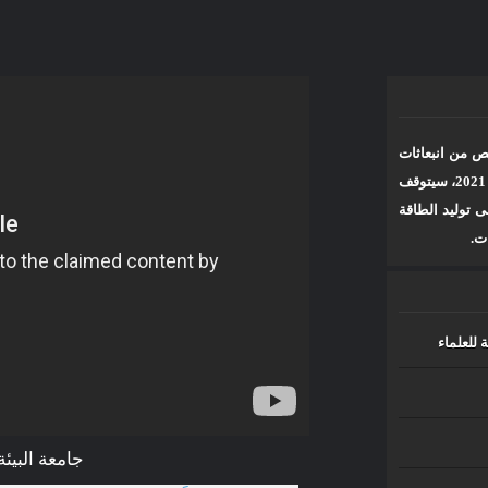
ات
ـرافية والرقمية
الرئيسية
TV مسارات
ص من انبعاثات
ثاني أكسيد الكربون، بلوغ هذا الهدف الطموح في 2021، سيتوقف
 توليد الطاقة
ت.
بيئة في كوستاريكا
جميع الح
إتصل بنا
 للعلماء
جامعة البيئ