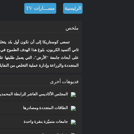
الرئيسية
مســـارات TV
مـــســار
ملخص
للرصد والدراســـات الاستشــ
تسعى كوستاريكا إلى أن تكون أول بلد يتخل
على أبحاث جامعة "الأرض"، التي يعمل طلبتها على
جامعة البيئة في كوستاريكا
المتجددة والزراعة وإدارة عملية التخلص من النفايا
الرئيسية
»
مســـارات TV
»
جامعة ال
فديوهات أخرى
الرئيسية
TV مسارات
Future
من نحن
المجلس الأكاديمي العاشر للرابطة المحمدية
الطاقات المتجددة ومصادرها
جامعات متميّزة بنقرة واحدة