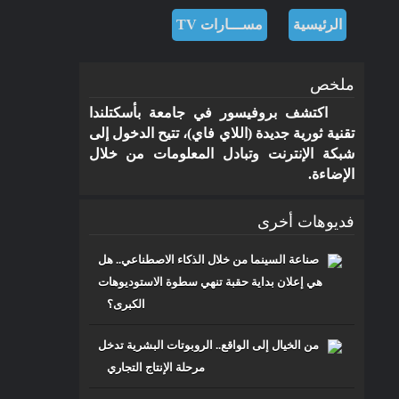
الرئيسية
مســـارات TV
ملخص
اكتشف بروفيسور في جامعة بأسكتلندا
تقنية ثورية جديدة (اللاي فاي)، تتيح الدخول إلى
مـــســارات
شبكة الإنترنت وتبادل المعلومات من خلال
الإضاءة.
للرصد والدراســـات الاستشـــرافية
والرقمية
فديوهات أخرى
صناعة السينما من خلال الذكاء الاصطناعي.. هل
هي إعلان بداية حقبة تنهي سطوة الاستوديوهات
الكبرى؟
من الخيال إلى الواقع.. الروبوتات البشرية تدخل
مرحلة الإنتاج التجاري