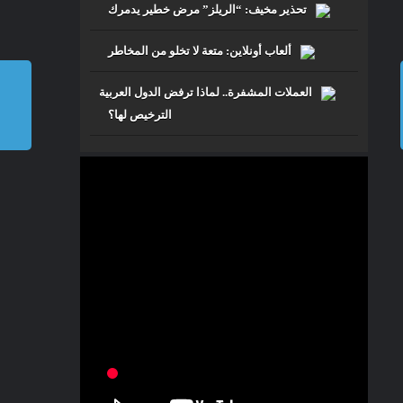
"اللاي فاي" تقنية جديدة
تحذير مخيف: “الريلز” مرض خطير يدمرك
تتيح الدخول إلى الإنترنت
ألعاب أونلاين: متعة لا تخلو من المخاطر
الرئيسية
»
مســـارات TV
»
“اللاي
فاي” تقنية جديدة تتيح الدخول إلى
الإنترنت
العملات المشفرة.. لماذا ترفض الدول العربية
الترخيص لها؟
جميع الحقوق محفوظة للرابطة
©
2026
المحمدية للعلماء
Future
من نحن
إتصل بنا
الرئيسية
TV مسارات