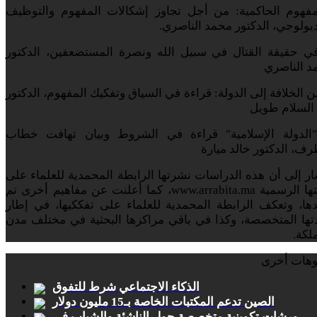
 مفهوم الحاكمية: من أجل تجاوز إشكالات المفهوم والتوظيف
ديولوجي، الدكتور محمد الناصري.
 في حقيقة القتال في سبيل الله ونصرة المستضعفين، الدكتور
د الناصري
من الخلافة إلى الدولة: قراءة في السياق وتفكيك المفهوم، الدكتور
السلام طويل
 "الدولة الإسلامية" قراءة في الشروط وبيان تهافت خطاب
رف، الدكتور خالد ميارة
ر إلى أن هذه الدراسات نشرتها الرابطة المحمدية للعلماء على
بوابتها الرسمية www.arrabita.ma، كما أعلنت عن مفاهيم أخرى تم
ها، وتعكف الرابطة المحمدية للعلماء على تفككيها، في إطار
تها المتخصصة، وكذا في باقي مراكزها البحثية في مختلف مدن
لكة.
وهات أخرى
الذكاء الاجتماعي شرط للتفوق
الصين تدعم المكتبات الخاصة بـ15 مليون دولار
ورشات تكوينية متخصصة حول الناشئة والشباب في