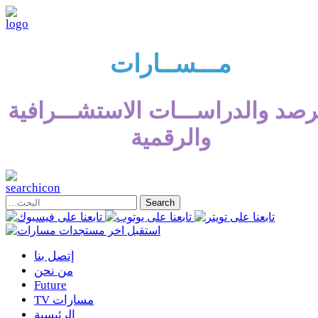
مـــســارات
رصد والدراســـات الاستشـــرافية
والرقمية
إتصل بنا
من نحن
Future
TV مسارات
الرئيسية