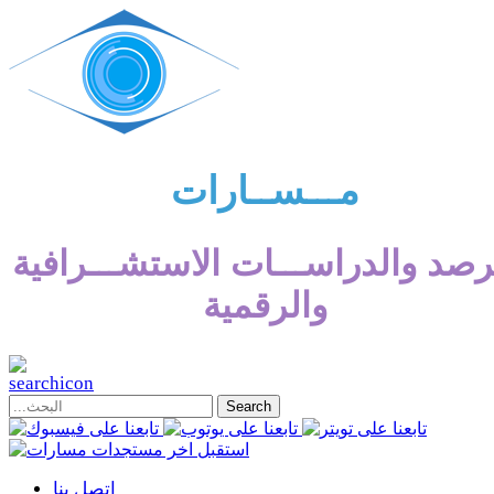
مـــســارات
رصد والدراســـات الاستشـــرافية
والرقمية
إتصل بنا