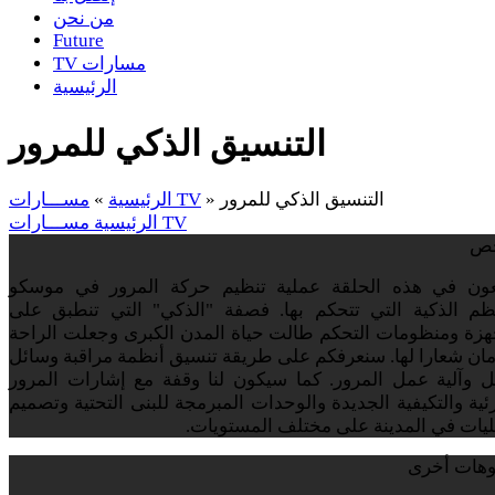
من نحن
Future
TV مسارات
الرئيسية
التنسيق الذكي للمرور
التنسيق الذكي للمرور
»
مســـارات TV
الرئيسية
»
مســـارات TV
الرئيسية
ص
بعون في هذه الحلقة عملية تنظيم حركة المرور في موسكو
نظم الذكية التي تتحكم بها. فصفة "الذكي" التي تنطبق على
هزة ومنظومات التحكم طالت حياة المدن الكبرى وجعلت الراحة
مان شعارا لها. سنعرفكم على طريقة تنسيق أنظمة مراقبة وسائل
ل وآلية عمل المرور. كما سيكون لنا وقفة مع إشارات المرور
ئية والتكيفية الجديدة والوحدات المبرمجة للبنى التحتية وتصميم
ليات في المدينة على مختلف المستويات.
وهات أخرى