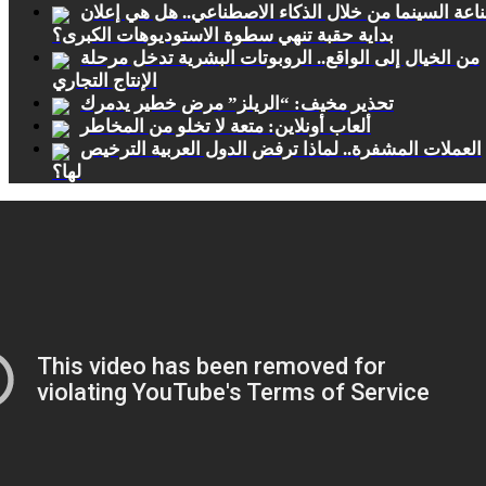
اعة السينما من خلال الذكاء الاصطناعي.. هل هي إعلان
بداية حقبة تنهي سطوة الاستوديوهات الكبرى؟
من الخيال إلى الواقع.. الروبوتات البشرية تدخل مرحلة
الإنتاج التجاري
تحذير مخيف: “الريلز” مرض خطير يدمرك
ألعاب أونلاين: متعة لا تخلو من المخاطر
العملات المشفرة.. لماذا ترفض الدول العربية الترخيص
لها؟