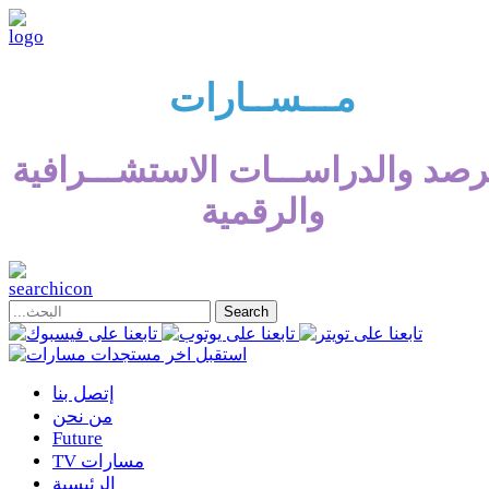
مـــســارات
رصد والدراســـات الاستشـــرافية
والرقمية
إتصل بنا
من نحن
Future
TV مسارات
الرئيسية