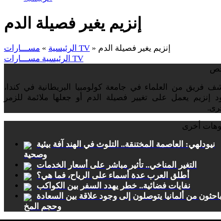
إنزيم يغير فصيلة الدم
إنزيم يغير فصيلة الدم
»
مســـارات TV
الرئيسية
»
مســـارات TV
الرئيسية
ص
ف فريق من العلماء في جامعة كولومبيا البريطانية في كندا،
د إنزيم يعمل على تغيير فصيلة الدم أو جعلها ملائمة للزمر
رى.
وهات أخرى
نيودلهي: العاصمة المختنقة.. التلوث في الهند آفة بيئية
وصحية
التغير المناخي.. تأثير مباشر على أسعار الخدمات
أطلق العرب عدة أسماء على الرياح، فما هي؟
نفايات فضائية.. خطر يهدد السفر بين الكواكب
احثون من ألمانيا يتوصلون إلى وجود علاقة بين السعادة
وحجم المخ