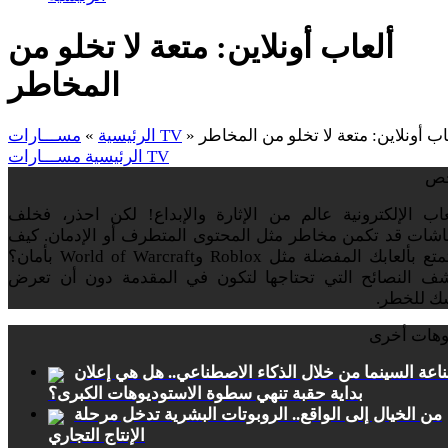
ألعاب أونلاين: متعة لا تخلو من
المخاطر
اب أونلاين: متعة لا تخلو من المخاطر
»
مســـارات TV
الرئيسية
»
مســـارات TV
الرئيسية
ص
عاب الإلكترونية عالم من الإثارة والإبداع! لكن احذر، فخلف
اشات قد تكمن مخاطر مثل المحتوى المتطرف أو الإدمان. كيف
تستمتع بألعابك المفضلة مثل Roblox وWorld of Warcraft بأمان؟
شف النصائح التي تحتاجها لتكون في المقدمة دون أن تعرض
ك للخطر.
وهات أخرى
اعة السينما من خلال الذكاء الاصطناعي.. هل هي إعلان
بداية حقبة تنهي سطوة الاستوديوهات الكبرى؟
من الخيال إلى الواقع.. الروبوتات البشرية تدخل مرحلة
الإنتاج التجاري