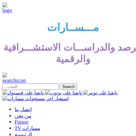
مـــســارات
رصد والدراســـات الاستشـــرافية
والرقمية
إتصل بنا
من نحن
Future
TV مسارات
الرئيسية