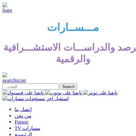
مـــســارات
رصد والدراســـات الاستشـــرافية
والرقمية
إتصل بنا
من نحن
Future
TV مسارات
الرئيسية