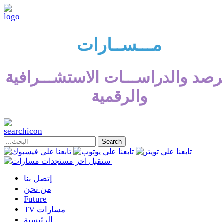
مـــســارات
رصد والدراســـات الاستشـــرافية
والرقمية
إتصل بنا
من نحن
Future
TV مسارات
الرئيسية