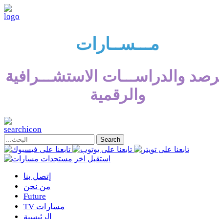
مـــســارات
رصد والدراســـات الاستشـــرافية
والرقمية
إتصل بنا
من نحن
Future
TV مسارات
الرئيسية