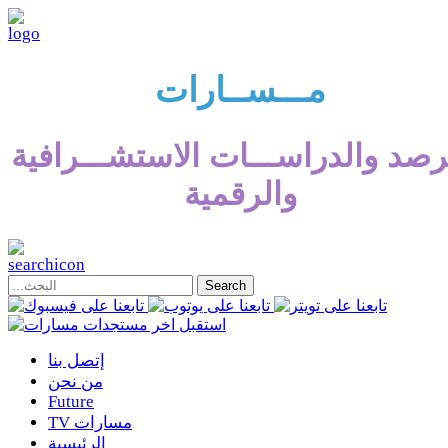
مـــســارات
رصد والدراســـات الاستشـــرافية
والرقمية
إتصل بنا
من نحن
Future
TV مسارات
الرئيسية