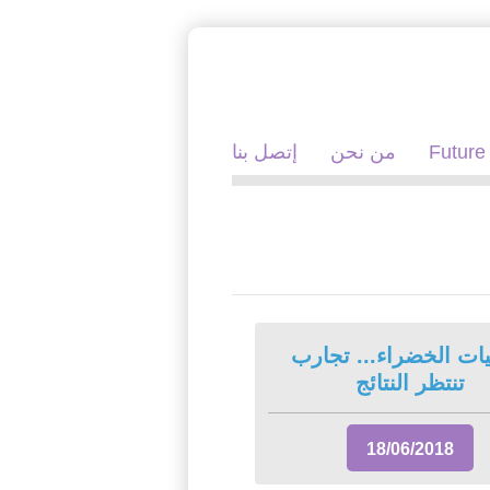
Future
من نحن
إتصل بنا
يات الخضراء... تجارب
تنتظر النتائج
18/06/2018