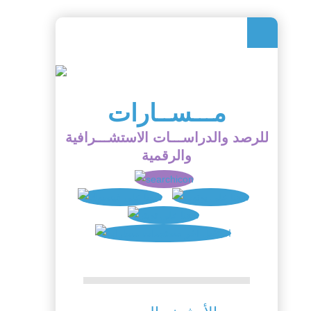
مـــســارات
للرصد والدراســـات الاستشـــرافية
والرقمية