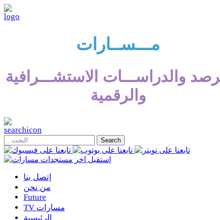
مـــســارات
رصد والدراســـات الاستشـــرافية
والرقمية
إتصل بنا
من نحن
Future
TV مسارات
الرئيسية