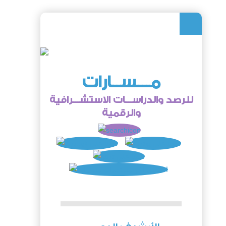
مـــســارات
للرصد والدراســـات الاستشـــرافية
والرقمية