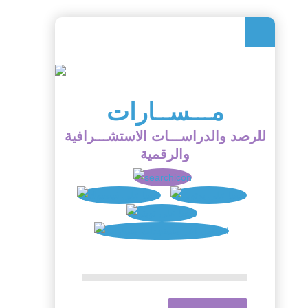
مـــســارات
للرصد والدراســـات الاستشـــرافية
والرقمية