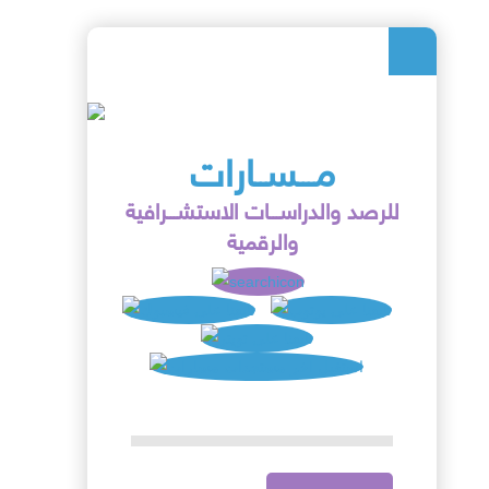
مـــســارات
للرصد والدراســـات الاستشـــرافية
والرقمية